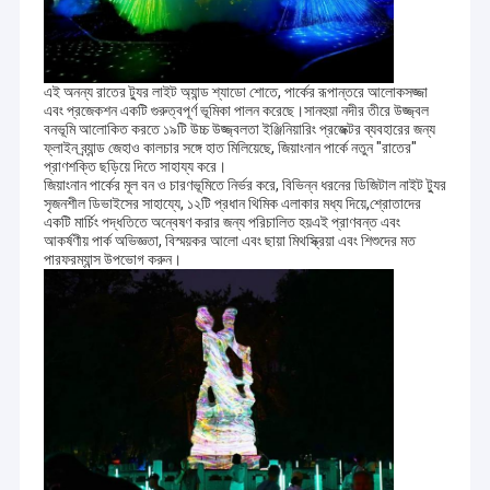
এই অনন্য রাতের ট্যুর লাইট অ্যান্ড শ্যাডো শোতে, পার্কের রূপান্তরে আলোকসজ্জা
এবং প্রজেকশন একটি গুরুত্বপূর্ণ ভূমিকা পালন করেছে।সানহুয়া নদীর তীরে উজ্জ্বল
বনভূমি আলোকিত করতে ১৯টি উচ্চ উজ্জ্বলতা ইঞ্জিনিয়ারিং প্রজেক্টর ব্যবহারের জন্য
ফ্লাইন ব্র্যান্ড জেহাও কালচার সঙ্গে হাত মিলিয়েছে, জিয়াংনান পার্কে নতুন "রাতের"
প্রাণশক্তি ছড়িয়ে দিতে সাহায্য করে।
জিয়াংনান পার্কের মূল বন ও চারণভূমিতে নির্ভর করে, বিভিন্ন ধরনের ডিজিটাল নাইট ট্যুর
সৃজনশীল ডিভাইসের সাহায্যে, ১২টি প্রধান থিমিক এলাকার মধ্য দিয়ে,শ্রোতাদের
একটি মার্চিং পদ্ধতিতে অন্বেষণ করার জন্য পরিচালিত হয়এই প্রাণবন্ত এবং
আকর্ষণীয় পার্ক অভিজ্ঞতা, বিস্ময়কর আলো এবং ছায়া মিথস্ক্রিয়া এবং শিশুদের মত
পারফরম্যান্স উপভোগ করুন।