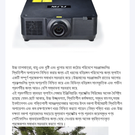
উচ্চ তাপমাত্রা, বায়ু এবং বৃষ্টি এবং ধুলোর মতো কঠোর পরিবেশে সরঞ্জামগুলির
স্থিতিশীল অপারেশন নিশ্চিত করার জন্য এই ধরনের বহিরঙ্গন পরিবেশের জন্য ফ্লাইন
একটি সম্পূর্ণ প্রজেকশন সমাধান সরবরাহ করে।উচ্চমানের সরঞ্জামগুলি রাতের আলোর
প্রকল্পগুলির সুগম অগ্রগতি নিশ্চিত করে এবং বিভিন্ন বহিরঙ্গন সাংস্কৃতিক এবং পর্যটন
প্রদর্শনীর জন্য আরও বেশি সম্ভাবনা সরবরাহ করে.
এই প্রদর্শনীতে ব্যবহৃত ফ্লাইন লেজার ইঞ্জিনিয়ারিং প্রজেক্টর সিরিজের অনেক বৈশিষ্ট্য
রয়েছে যেমন ছোট আকার, উচ্চ উজ্জ্বলতা, স্থিতিশীল কর্মক্ষমতা, সমৃদ্ধ ফাংশন,সহজ
বাড়ি
ইনস্টলেশন এবং শক্তিশালী সামঞ্জস্যলেজার আলোর উৎস নকশা দীর্ঘমেয়াদী স্থিতিশীল
Shenzhen Flyin প্রযুক্তি কোং, লিমিটেড
একটি আধুনিক উচ্চ প্রযুক্তির উদ্যোগ।পণ্য
অপারেশন এবং কম রক্ষণাবেক্ষণ খরচ নিশ্চিত করতে পারেন।নিম্ন শক্তি খরচ এবং উচ্চ
দক্ষতা নকশা গ্রাহকদের সবচেয়ে মূল্যবান প্রজেক্টর পণ্য প্রদান করেসমৃদ্ধ পণ্য
পণ্য
উন্নয়ন, উত্পাদন এবং বিক্রয় সঙ্গে একীভূত করা.আমাদের কোম্পানিটি ডিসেম্বর 2013 সালে
পোর্টফোলিও ব্যবহারকারীদের জন্য বেছে নেওয়ার জন্য অনেক ব্যক্তিগতকৃত
প্রতিষ্ঠিত হয়েছিল, এবং একই বছরে FLYIN ব্র্যান্ডটি সফলভাবে নিবন্ধিত হয়েছিল।ডিসেম্বর
প্রজেকশন সমাধান সরবরাহ করতে পারে।
2013 সালে, আমাদের কোম্পানি গুয়াংডংয়ের শেনজেনে তার নিজস্ব কারখানা স্থাপন করে।
আমাদের সম্পর্কে
সময়ের প্রবণতা এবং গ্রাহকদের চাহিদার উপর ভিত্তি করে, আমাদের কোম্পানি মূল প্রযুক্তির