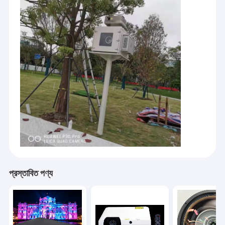
উদ্ভাবন এবং বিকাশের উপর দৃষ্টি নিবদ্ধ করে, যাতে ইতিমধ্যেই স্বাধীনভাবে লেজার লাইট সোর্স
কারখানা ভ্রমণ
সিরিজ প্রজেক্টর সহ 3LCD ডিসপ্লে প্রযুক্তি এবং LED লাইট সোর্স সিরিজ প্রজেক্টর সহ
DLP ডিসপ্লে প্রযুক্তি তৈরি করা হয়েছে।
মান নিয়ন্ত্রণ
যোগাযোগ করুন
খবর
মামলা
বড় ভেন্যু প্রজেক্টর
ডিএলপি লেজার প্রজেক্টর
প্রস্তাবিত পণ্য
3D ম্যাপিং প্রজেক্টর
চার্চ ভিডিও প্রজেক্টর