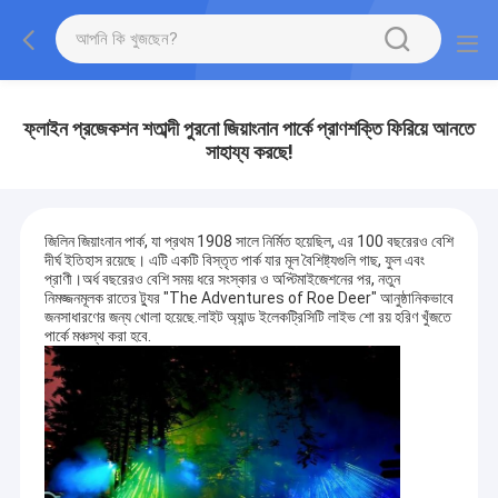
ফ্লাইন প্রজেকশন শতাব্দী পুরনো জিয়াংনান পার্কে প্রাণশক্তি ফিরিয়ে আনতে
সাহায্য করছে!
জিলিন জিয়াংনান পার্ক, যা প্রথম 1908 সালে নির্মিত হয়েছিল, এর 100 বছরেরও বেশি
দীর্ঘ ইতিহাস রয়েছে। এটি একটি বিস্তৃত পার্ক যার মূল বৈশিষ্ট্যগুলি গাছ, ফুল এবং
প্রাণী।অর্ধ বছরেরও বেশি সময় ধরে সংস্কার ও অপ্টিমাইজেশনের পর, নতুন
নিমজ্জনমূলক রাতের ট্যুর "The Adventures of Roe Deer" আনুষ্ঠানিকভাবে
জনসাধারণের জন্য খোলা হয়েছে.লাইট অ্যান্ড ইলেকট্রিসিটি লাইভ শো রয় হরিণ খুঁজতে
পার্কে মঞ্চস্থ করা হবে.