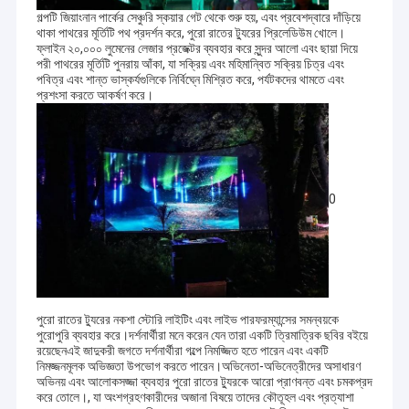
গল্পটি জিয়াংনান পার্কের সেঞ্চুরি স্কয়ার গেট থেকে শুরু হয়, এবং প্রবেশদ্বারে দাঁড়িয়ে
থাকা পাথরের মূর্তিটি পথ প্রদর্শন করে, পুরো রাতের ট্যুরের প্রিলেডিউম খোলে।
ফ্লাইন ২০,০০০ লুমেনের লেজার প্রজেক্টর ব্যবহার করে সুন্দর আলো এবং ছায়া দিয়ে
পরী পাথরের মূর্তিটি পুনরায় আঁকা, যা সক্রিয় এবং মহিমান্বিত সক্রিয় চিত্র এবং
পবিত্র এবং শান্ত ভাস্কর্যগুলিকে নির্বিঘ্নে মিশ্রিত করে, পর্যটকদের থামতে এবং
প্রশংসা করতে আকর্ষণ করে।
0
পুরো রাতের ট্যুরের নকশা স্টোরি লাইটিং এবং লাইভ পারফরম্যান্সের সমন্বয়কে
পুরোপুরি ব্যবহার করে।দর্শনার্থীরা মনে করেন যেন তারা একটি ত্রিমাত্রিক ছবির বইয়ে
রয়েছেনএই জাদুকরী জগতে দর্শনার্থীরা গল্পে নিমজ্জিত হতে পারেন এবং একটি
নিমজ্জনমূলক অভিজ্ঞতা উপভোগ করতে পারেন।অভিনেতা-অভিনেত্রীদের অসাধারণ
অভিনয় এবং আলোকসজ্জা ব্যবহার পুরো রাতের ট্যুরকে আরো প্রাণবন্ত এবং চমকপ্রদ
করে তোলে।, যা অংশগ্রহণকারীদের অজানা বিষয়ে তাদের কৌতূহল এবং প্রত্যাশা