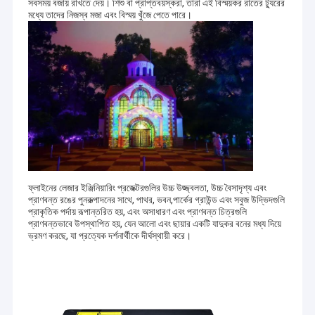
সবসময় বজায় রাখতে দেয়। শিশু বা প্রাপ্তবয়স্করা, তারা এই বিস্ময়কর রাতের ট্যুরের
মধ্যে তাদের নিজস্ব মজা এবং বিস্ময় খুঁজে পেতে পারে।
ফ্লাইনের লেজার ইঞ্জিনিয়ারিং প্রজেক্টরগুলির উচ্চ উজ্জ্বলতা, উচ্চ বৈসাদৃশ্য এবং
প্রাণবন্ত রঙের পুনরুত্পাদনের সাথে, পাথর, ভবন,পার্কের গ্রাউন্ড এবং সবুজ উদ্ভিদগুলি
প্রাকৃতিক পর্দায় রূপান্তরিত হয়, এবং অসাধারণ এবং প্রাণবন্ত চিত্রগুলি
প্রাণবন্তভাবে উপস্থাপিত হয়, যেন আলো এবং ছায়ার একটি যাদুকর বনের মধ্য দিয়ে
ভ্রমণ করছে, যা প্রত্যেক দর্শনার্থীকে দীর্ঘস্থায়ী করে।