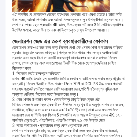
এটা লক্ষনীয় যে জেনারেশন জেডের তরুণদের পেশাদার খরচ ধারণা রয়েছে। তারা অতি
উচ্চ সংজ্ঞা, আরো পেশাদার এবং আরো নিমজ্জনমূলক চাক্ষুষ উপস্থাপনা অনুসরণ করে।
পেশাদার-গ্রেড হোম প্রজেক্টর 4K আছে, উচ্চ ফ্রেম রেট এবং 3 ডি স্টেরিওস্কোপিক
ইমেজিং ক্ষমতা, আরো উন্নত এবং ব্যক্তিগতকৃত চাক্ষুষ উপভোগ আনয়ন।
জেনারেশন জেড এর তরুণ ব্যবহারকারীদের ফোকাস
জেনারেশন জেড-এর তরুণদের জন্য সিনেমা দেখা এবং গেমস খেলা হ'ল তাদের বাড়িতে
প্রধান ভিজ্যুয়াল অবসর কার্যক্রম।পণ্যের গুণমান পরিমাপের ক্ষেত্রে অপারেশনটি
স্বজ্ঞাত এবং সহজ কিনা তা একটি গুরুত্বপূর্ণ কারণএরপর আমরা তরুণদের সিনেমা
দেখার, গেমস খেলার এবং অপারেশনের তিনটি দিক থেকে হোম প্রজেক্টরের চাহিদা
বিশ্লেষণ করব।
1. সিনেমার মতই চমকপ্রদ অভিজ্ঞতা
এখন, 4K এইচডিআর হল অনলাইন ভিডিও দেখার বা ডাউনলোড করার জন্য স্ট্যান্ডার্ড
ফরম্যাট। সিনেমা উত্সাহীরা উচ্চ শতাংশ Rec.709 বা DCI-P3 উচ্চ রঙের গ্যামেট
সহ হোম প্রজেক্টরগুলিতে আরও বেশি মনোযোগ দেবে,গতিশীল বৈসাদৃশ্য বৃদ্ধি এবং
অন্যান্য বৈশিষ্ট্য, সিনেমার মতো উপভোগের জন্য।
2. গেম খেলার উপভোগ করুন - কোন বিলম্ব ছাড়াই উচ্চ ফ্রেম রেট
ভিডিও গেমগুলি তরুণ ব্যবহারকারী গোষ্ঠীগুলির মধ্যে খুব উচ্চ অনুপ্রবেশের হার রয়েছে,
সামাজিক, ক্রীড়া এবং অবসর যেমন একাধিক বৈশিষ্ট্য সহ।তারা এমন মডেলগুলিতে
মনোযোগ দেয় যা পিসি এবং পিএস 5 গেমগুলির জন্য আরও উপযুক্ত যেমন 4K, ১২০
হার্জ হাই ফ্রেম রেট, এইচডিআর, এইচডিএমআই ২.১ এবং উন্নত মোড
3. সহজ অপারেশন - ব্যবহারের জন্য কোন থ্রেশহোল্ড নেই
পেশাদার পারফরম্যান্স ছাড়াও, তরুণ ব্যবহারকারীরা সহজ ব্যবহারকারীর অভিজ্ঞতা,