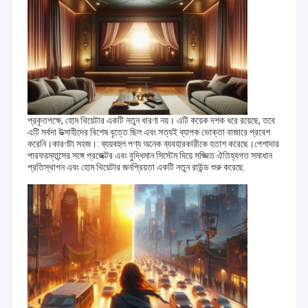
প্রকৃতপক্ষে, হোম থিয়েটার একটি নতুন ধারণা নয়। এটি কয়েক দশক ধরে রয়েছে, তবে
এটি সর্বদা উত্সাহীদের বিশেষ বৃত্তে ছিল এবং সত্যই ব্যাপক ভোক্তা বাজারে প্রবেশ
করেনি।কারণটা সহজ।: ব্যয়বহুল পণ্য অনেক ব্যবহারকারীকে হতাশ করেছে।পেশাদার
পারফরম্যান্সের সঙ্গে প্রজেক্টর এবং বুদ্ধিমান সিস্টেম দিয়ে সজ্জিত ঐতিহ্যগত সমাধান
প্রতিস্থাপন এবং হোম থিয়েটার জনপ্রিয়তা একটি নতুন রাউন্ড শুরু করেছে.