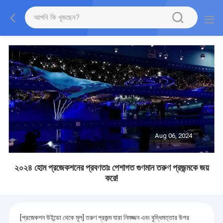
Aug 06, 2024
২০২৪ হোম প্রজেকশনের প্রবণতাঃ পেশাগত গুণমান তরুণ প্রজন্মকে জয়
করে!
[প্রজেকশন উইন্ডো থেকে মূল] তরুণ প্রজন্ম যারা নিমজ্জন এবং বুদ্ধিমত্তার উপর