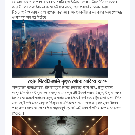
ফোকাস করে তারা প্রধান ভোক্তা গোষ্ঠী হয়ে উঠেছে।তারা বাড়ীতে সিনেমা দেখার
জন্য উচ্চতর এবং উচ্চতর প্রয়োজনীয়তা আছে. হোম প্রজেক্টর কেনার জন্য
বিবেচনাগুলিও ক্রমাগত আপগ্রেড করা হয়। ব্যবহারকারীদের জয় করার জন্য পেশাদার
গুণমান মূল মান হয়ে উঠেছে।
হোম থিয়েটারগুলি বৃত্ত থেকে বেরিয়ে আসে
সাম্প্রতিক বছরগুলোতে, জীবনযাত্রার মানের উন্নতির সাথে সাথে, মানুষ তাদের
আধ্যাত্মিক জীবন উন্নত করার জন্য তাদের প্রচেষ্টা উৎসর্গ করতে ইচ্ছুক, উষ্ণতা এবং
নিরাময় অভিজ্ঞতা অর্জনের অনুভূতি অর্জন,এবং সিনেমা দেখছিতবে ট্যাবলেট এবং টিভির
মতো ছোট পর্দা এখন মানুষের ভিজ্যুয়াল অভিজ্ঞতার সাথে মেলে না।ব্যবহারকারীদের
প্রত্যাশার সাথে আরও বেশি সামঞ্জস্যপূর্ণ বড় পর্দাতাই হোম থিয়েটার ব্যাপক মনোযোগ
পেয়েছে।