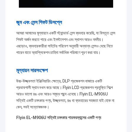
জুম এবং লেন্স শিফট ডিসপ্লে
আমরা আমাদের মূল্যায়নে একটি স্ট্যান্ডার্ড লেন্স ব্যবহার করেছি, যা বিস্তৃত লেন্স
শিফট অর্জন করতে পারে এবং ইনস্টলেশন এবং স্থাপন আরও নমনীয়।
এছাড়াও, ব্যবহারকারীরা সাইটের পরিবেশ অনুযায়ী অন্যান্য লেন্সও বেছে নিতে
পারেন যাতে অ্যাপ্লিকেশন চাহিদা সর্বাধিক পরিমাণে পূরণ করা যায়।
মূল্যায়ন সারসংক্ষেপ
উচ্চ-উজ্জ্বলতা ইঞ্জিনিয়ারিং ক্ষেত্রে, DLP প্রজেকশন বাজারে একটি
প্রভাবশালী স্থান দখল করে আছে। Flyin LCD প্রজেকশন প্রযুক্তি শিল্পে
আরও ভালো রঙ এবং আরও সমৃদ্ধ পছন্দ এনেছে। Flyin EL-M906U
সত্যিই একটি চমৎকার পণ্য, উজ্জ্বলতা, রঙ বা ব্যবহারের সহজতা যাই হোক না
কেন, সবই সন্তোষজনক।
Flyin EL-M906U সত্যিই চমৎকার পারফরম্যান্সের একটি পণ্য