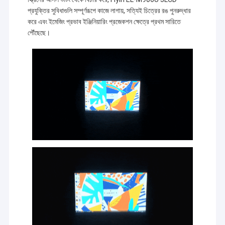
পোর্টেবল ইন্টারেক্টিভ হোয়াইটবোর্ড
প্রযুক্তির সুবিধাগুলি সম্পূর্ণরূপে কাজে লাগায়, সত্যিই চিত্রের রঙ পুনরুদ্ধার
করে এবং ইমেজিং প্রভাব ইঞ্জিনিয়ারিং প্রজেকশন ক্ষেত্রে প্রথম সারিতে
৪ কে লেজার প্রজেক্টর
পৌঁছেছে।
স্মার্ট অ্যান্ড্রয়েড প্রজেক্টর