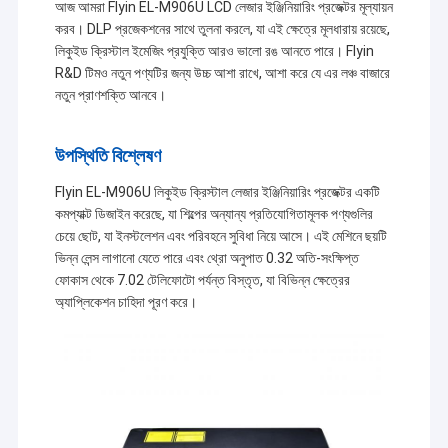
আজ আমরা Flyin EL-M906U LCD লেজার ইঞ্জিনিয়ারিং প্রজেক্টর মূল্যায়ন
করব। DLP প্রজেকশনের সাথে তুলনা করলে, যা এই ক্ষেত্রে মূলধারায় রয়েছে,
লিকুইড ক্রিস্টাল ইমেজিং প্রযুক্তি আরও ভালো রঙ আনতে পারে। Flyin
R&D টিমও নতুন পণ্যটির জন্য উচ্চ আশা রাখে, আশা করে যে এর লঞ্চ বাজারে
নতুন প্রাণশক্তি আনবে।
উপস্থিতি বিশ্লেষণ
Flyin EL-M906U লিকুইড ক্রিস্টাল লেজার ইঞ্জিনিয়ারিং প্রজেক্টর একটি
কমপ্যাক্ট ডিজাইন করেছে, যা শিল্পের অন্যান্য প্রতিযোগিতামূলক পণ্যগুলির
চেয়ে ছোট, যা ইনস্টলেশন এবং পরিবহনে সুবিধা নিয়ে আসে। এই মেশিনে ছয়টি
ভিন্ন লেন্স লাগানো যেতে পারে এবং থ্রো অনুপাত 0.32 অতি-সংক্ষিপ্ত
ফোকাস থেকে 7.02 টেলিফোটো পর্যন্ত বিস্তৃত, যা বিভিন্ন ক্ষেত্রের
অ্যাপ্লিকেশন চাহিদা পূরণ করে।