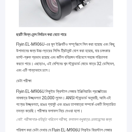
গ্রাহকদের চাহিদার উপর ভিত্তি করে, আমাদের কোম্পানি মূল প্রযুক্তির উদ্ভাবন
কারখানা ভ্রমণ
এবং বিকাশের উপর দৃষ্টি নিবদ্ধ করে, যাতে ইতিমধ্যেই স্বাধীনভাবে লেজার লাইট
সোর্স সিরিজ প্রজেক্টর সহ 3LCD ডিসপ্লে প্রযুক্তি এবং LED লাইট সোর্স সিরিজ
মান নিয়ন্ত্রণ
প্রজেক্টর সহ DLP ডিসপ্লে প্রযুক্তি তৈরি করা হয়েছে।
যোগাযোগ করুন
ছয়টি ভিন্ন লেন্স নির্বাচন করা যেতে পারে
Flyin EL-M906U-এর মূল ইঞ্জিনটিও সম্পূর্ণরূপে সিল করা হয়েছে এবং কিছু
খবর
উপাদানের জন্য উচ্চ-স্তরের সিলিং ট্রিটমেন্ট যোগ করা হয়েছে, যার চমৎকার
ডাস্ট-প্রুফ প্রভাব রয়েছে এবং জটিল বহিরঙ্গন পরিবেশে সহজে পরিচালনা
মামলা
করতে পারে। এছাড়াও, এই মেশিনের শব্দ স্ট্যান্ডার্ড মোডে মাত্র 32 ডেসিবেল,
এবং এটি শান্তভাবে চলে।
ডেটা পরীক্ষা
বড় ভেন্যু প্রজেক্টর
Flyin EL-M906U লিকুইড ক্রিস্টাল লেজার ইঞ্জিনিয়ারিং প্রজেক্টরের
ডিএলপি লেজার প্রজেক্টর
নামমাত্র উজ্জ্বলতা 20,000 লুমেন। ANSI স্ট্যান্ডার্ড অনুযায়ী, আমি এই
পণ্যের উজ্জ্বলতা, রঙের গ্যামুট এবং রঙের তাপমাত্রা সম্পর্কে একটি বিস্তারিত
3D ম্যাপিং প্রজেক্টর
তদন্ত করেছি। পরীক্ষার ফলাফল নিচে দেওয়া হলো।
নোট: পরীক্ষাগার-বহির্ভূত পরিবেশ পরীক্ষা, ফলাফল শুধুমাত্র রেফারেন্সের জন্য
চার্চ ভিডিও প্রজেক্টর
পরিমাপ করা ডেটা দেখায় যে Flyin EL-M906U লিকুইড ক্রিস্টাল লেজার