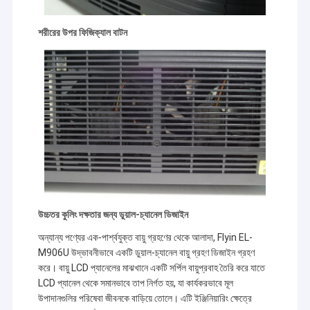
শরীরের উপর ফিজিক্যাল বাটন
উচ্চতর কুলিং দক্ষতার জন্য ডুয়াল-চ্যানেল ডিজাইন
অন্যান্য পণ্যের এক-পার্শ্বযুক্ত বায়ু গ্রহণের থেকে আলাদা, Flyin EL-
M906U উদ্ভাবনীভাবে একটি ডুয়াল-চ্যানেল বায়ু গ্রহণ ডিজাইন গ্রহণ
করে। বায়ু LCD প্যানেলের মাঝখানে একটি সর্পিল বায়ুপ্রবাহ তৈরি করে যাতে
LCD প্যানেল থেকে সমানভাবে তাপ নির্গত হয়, যা কার্যকরভাবে মূল
উপাদানগুলির পরিষেবা জীবনকে বাড়িয়ে তোলে। এটি ইঞ্জিনিয়ারিং ক্ষেত্রে