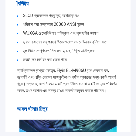
বৈশিষ্ট্য
3LCD প্রজেকশন প্রযুক্তি, অসামান্য রঙ
পরিমাপ করা উজ্জ্বলতা 20000 ANSI লুমেন
WUXGA রেজোলিউশন, পরিষ্কার এবং সূক্ষ্ম ছবির গুণমান
ডুয়াল-চ্যানেল বায়ু গ্রহণ, উল্লেখযোগ্যভাবে উন্নত কুলিং দক্ষতা
মূল ইঞ্জিন সম্পূর্ণরূপে সিল করা হয়েছে, নিখুঁত ডাস্টপ্রুফ
ছয়টি লেন্স নির্বাচন করা যেতে পারে
অ্যাপ্লিকেশন দৃশ্যের ক্ষেত্রে, Flyin EL-M906U বৃহৎ লেকচার হল,
প্রদর্শনী এবং এন্ট্রি-লেভেল সাংস্কৃতিক ও পর্যটন প্রকল্পের জন্য একটি আদর্শ
পছন্দ। সম্ভবত, আপনি যখন একটি প্রদর্শনীতে যান বা একটি জাদুঘর পরিদর্শন
করেন, তখন আপনি এর অনন্য রঙের আকর্ষণ অনুভব করতে পারবেন।
আসল ঘটনার চিত্র