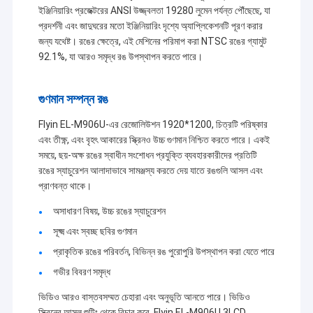
শিক্ষাগত প্রজেক্টর
ইঞ্জিনিয়ারিং প্রজেক্টরের ANSI উজ্জ্বলতা 19280 লুমেন পর্যন্ত পৌঁছেছে, যা
প্রদর্শনী এবং জাদুঘরের মতো ইঞ্জিনিয়ারিং দৃশ্যে অ্যাপ্লিকেশনটি পূরণ করার
হোম থিয়েটার প্রজেক্টর
জন্য যথেষ্ট। রঙের ক্ষেত্রে, এই মেশিনের পরিমাপ করা NTSC রঙের গ্যামুট
92.1%, যা আরও সমৃদ্ধ রঙ উপস্থাপন করতে পারে।
ডিএলপি স্মার্ট প্রজেক্টর
গুণমান সম্পন্ন রঙ
আল্ট্রা শর্ট থ্রো প্রজেক্টর
Flyin EL-M906U-এর রেজোলিউশন 1920*1200, চিত্রটি পরিষ্কার
পোর্টেবল LED প্রজেক্টর
এবং তীক্ষ্ণ, এবং বৃহৎ আকারের স্ক্রিনও উচ্চ গুণমান নিশ্চিত করতে পারে। একই
সময়ে, ছয়-অক্ষ রঙের স্বাধীন সংশোধন প্রযুক্তি ব্যবহারকারীদের প্রতিটি
আউটডোর প্রজেক্টর বক্স
রঙের স্যাচুরেশন আলাদাভাবে সামঞ্জস্য করতে দেয় যাতে রঙগুলি আসল এবং
প্রাণবন্ত থাকে।
ভাঁজযোগ্য প্রজেক্টর স্ক্রীন
অসাধারণ বিষয়, উচ্চ রঙের স্যাচুরেশন
প্রজেক্টর লেন্স
সূক্ষ্ম এবং স্বচ্ছ ছবির গুণমান
প্রাকৃতিক রঙের পরিবর্তন, বিভিন্ন রঙ পুরোপুরি উপস্থাপন করা যেতে পারে
প্রজেক্টর ফিশই লেন্স
গভীর বিবরণ সমৃদ্ধ
প্রজেক্টর সিলিং মাউন্ট
ভিডিও আরও বাস্তবসম্মত চেহারা এবং অনুভূতি আনতে পারে। ভিডিও
স্ক্রিনের আসল শুটিং থেকে বিচার করে, Flyin EL-M906U 3LCD