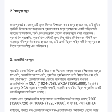
2. বৈসাদৃশ্য পছন্দ
হোম প্রজেক্টর: যেহেতু এটি মূলত সিনেমা উপভোগ করার জন্য ব্যবহৃত হয়, তাই মুভির
প্রতিটি বিশদকে প্রাণবন্তভাবে প্রকাশ করার জন্য প্রজেক্টরের একটি শক্তিশালী
স্তরের অভিব্যক্তি, অর্থাৎ চমৎকার ব্ল্যাক লেভেল পারফরম্যান্স থাকা প্রয়োজন।
ব্যবসায়িক প্রজেক্টর: ব্যবসায়িক মেশিনটি মূলত কিছু পাঠ্য, টেবিল এবং পিপিটি এবং
অন্যান্য নথি প্রদর্শন করতে ব্যবহৃত হয়, তাই একই স্ক্রিনে শক্তিশালী বৈসাদৃশ্য এবং
চিত্র প্রদর্শন তীক্ষ্ণ এবং পরিষ্কার।
3. রেজোলিউশন পছন্দ
প্রজেক্টর রেজোলিউশন একটি ছবিতে থাকা পিক্সেলের সংখ্যা বোঝায়।পিক্সেলের সংখ্যা
যত বেশি, রেজোলিউশন তত বেশি, প্রদর্শিত গ্রাফিক্স তত বেশি বিস্তারিত এবং ছবি
তত বেশি নিখুঁত।রেজোলিউশনের ক্ষেত্রে, ব্যবসায়িক প্রজেক্টরের সাধারণ
রেজোলিউশন হল XGA।(1024×768), WXGA (1280x800), ইত্যাদি।
এর মধ্যে, XGA-স্তরের পণ্যগুলি সাশ্রয়ী, অন্যদিকে ওয়াইড-স্ক্রিন পণ্যগুলির একটি
ভাল ভিজ্যুয়াল অভিজ্ঞতা রয়েছে।
বাজারে হোম প্রজেক্টরগুলির জন্য সাধারণ রেজোলিউশনগুলির মধ্যে রয়েছে 720P
(1280×720) এবং 1080P (1920×1080), যা হল HD এবং Full HD৷
যাইহোক, বাজারে কম-রেজোলিউশনকে উচ্চ-রেজোলিউশনে মিথ্যাভাবে লেবেল করার