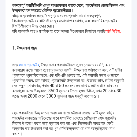
গুরুত্বপূর্ণ পরামিতিগুলি দেখুন সাধারণভাবে বলতে গেলে, প্রজেক্টরের রেজোলিউশন এবং
উজ্জ্বলতা হল সবচেয়ে মৌলিক প্রয়োজনীয়তা।
বাড়িতে ব্যবহারের জন্য, বৈসাদৃশ্য এবং রঙ প্রভাব আরো গুরুত্বপূর্ণ;
বিনোদন প্রজেক্টরের বাতি জীবন খুব মনোযোগের যোগ্য, এবং ব্যবসায়িক প্রজেক্টর
স্থিতিশীলতার উপর জোর দেয়।
যদি ফাংশনটি আরও মানবিক হয় তবে আমরা বিশেষভাবে ডিজাইন করেছি
স্মার্ট সিরিজ,
1. উজ্জ্বলতা পছন্দ
জন্য
ব্যবসা প্রজেক্টর
, উজ্জ্বলতার প্রয়োজনীয়তা তুলনামূলকভাবে বেশি, কারণ
কনফারেন্স রুমের আলো তুলনামূলকভাবে যথেষ্ট।উজ্জ্বলতা পর্যাপ্ত না হলে, এটি ছবির
প্রভাবকে প্রভাবিত করবে, এবং যদি এটি গুরুতর হয়, এটি সরাসরি সভার গুণমানকে
প্রভাবিত করবে, তবে আবার, প্রজেক্টরটি উজ্জ্বলতা নয়।উচ্চতর ভাল, চাহিদা অনুযায়ী
সেরা পছন্দ।সাধারণত, প্রায় 40 বা 50 জন লোকের সাথে একটি মাঝারি আকারের
কনফারেন্স রুমের উজ্জ্বলতা 3500 লুমেনের উপরে হওয়া উচিত, যখন 20 থেকে 30
জনের জন্য 2000 থেকে 3000 লুমেনের পছন্দ সন্তুষ্ট হতে পারে।
.
হোম প্রজেক্টরের উজ্জ্বলতার জন্য কম প্রয়োজনীয়তা রয়েছে।এটি মূলত বাড়ির
প্রজেক্টর ব্যবহারের পরিবেশের সাথে সম্পর্কিত।যেহেতু বেশিরভাগ হোম প্রজেক্টর
সিনেমা উপভোগ করার জন্য ব্যবহার করা হয়, এবং সিনেমাগুলি সাধারণত একটি
অন্ধকার ঘরে উপভোগ করা হয়, খুব বেশি উজ্জ্বলতা চোখকে অস্বস্তিকর বোধ
করবে।