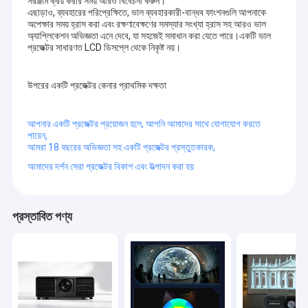
সরঞ্জাম ক্রয় করার সময় আরও বিবেচনা করুন।
শিক্ষাগত প্রজেক্টর
এছাড়াও, ব্যবহারের পরিপ্রেক্ষিতে, ভাল ব্যবহারকারী-বান্ধব ফাংশনগুলি আপনাকে
অপেক্ষার সময় হ্রাস করা এবং রক্ষণাবেক্ষণের সমস্যার সংখ্যা হ্রাস সহ আরও ভাল
অ্যাপ্লিকেশন অভিজ্ঞতা এনে দেবে, যা সহজেই সমাধান করা যেতে পারে।একটি ভাল
হোম থিয়েটার প্রজেক্টর
প্রজেক্টর সাধারণত LCD ডিসপ্লে থেকে নিকৃষ্ট নয়।
ডিএলপি স্মার্ট প্রজেক্টর
উপরের একটি প্রজেক্টর কেনার প্রাথমিক দক্ষতা
আল্ট্রা শর্ট থ্রো প্রজেক্টর
আপনার একটি প্রজেক্টর প্রয়োজন হলে, আপনি আমাদের সাথে যোগাযোগ করতে
পোর্টেবল LED প্রজেক্টর
পারেন,
আমরা 18 বছরের অভিজ্ঞতা সহ একটি প্রজেক্টর প্রস্তুতকারক,
আউটডোর প্রজেক্টর বক্স
আমাদের দর্শন সেরা প্রজেক্টর বিকাশ এবং উত্পাদন করা হয়
ভাঁজযোগ্য প্রজেক্টর স্ক্রীন
প্রস্তাবিত পণ্য
প্রজেক্টর লেন্স
প্রজেক্টর ফিশই লেন্স
প্রজেক্টর সিলিং মাউন্ট