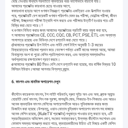
বেছে নেওয়ার মাধ্যমে পরবর্তীতে ব্যবহারের খরচ ভালোভাবে বাঁচানো যায়।
গ্রাহকদের চাহিদার উপর ভিত্তি করে, আমাদের কোম্পানি মূল প্রযুক্তির উদ্ভাবন
কারখানা ভ্রমণ
আমাদের প্রজেক্টর কারখানা ছেড়ে যাওয়ার আগে,
এবং বিকাশের উপর দৃষ্টি নিবদ্ধ করে, যাতে ইতিমধ্যেই স্বাধীনভাবে লেজার লাইট
ককারখানা ছাড়ার আগে গুণমান নিয়ন্ত্রণ: প্রজেক্টর একত্রিত এবং উত্পাদিত হওয়ার
সোর্স সিরিজ প্রজেক্টর সহ 3LCD ডিসপ্লে প্রযুক্তি এবং LED লাইট সোর্স সিরিজ
পরে, প্রজেক্টরটি বেশ কয়েকটি গুণমান পরিদর্শন যেমন রঙ পরীক্ষা, ভোল্টেজ পরীক্ষা, জীবন
মান নিয়ন্ত্রণ
প্রজেক্টর সহ DLP ডিসপ্লে প্রযুক্তি তৈরি করা হয়েছে।
পরীক্ষা, উজ্জ্বলতা পরীক্ষা ইত্যাদি পাস করবে এবং পরীক্ষায় উত্তীর্ণ হওয়ার পরে এটি
বিক্রি করা যেতে পারে। !
খ.গুণমান নিশ্চিত করার জন্য আমাদের প্রজেক্টরের প্রতিটি ব্যাচ নমুনা করা হবে,
যোগাযোগ করুন
গ.আমাদের প্রজেক্টরের CE, CCC, CQC, CB, PCT, PSE, ETL এবং অন্যান্য
শংসাপত্র রয়েছে এবং বিভিন্ন দেশে রপ্তানি করা যেতে পারে।
খবর
dআমাদের প্রজেক্টর চিপ টাইপ এবং লাইট সোর্স টাইপ অনুযায়ী 1-3 বছরের
বিক্রয়োত্তর পরিষেবা প্রদান করে।যতক্ষণ পর্যন্ত একটি মানের সমস্যা আছে, আমরা
বিনামূল্যে অংশ বা পুরো মেশিন প্রতিস্থাপন করব, এবং অন্যান্য সমস্যাগুলিও
মামলা
অর্থপ্রদানের রক্ষণাবেক্ষণ গ্রহণ করবে।
eআমাদের প্রজেক্টর 80 টিরও বেশি দেশে রপ্তানি করা হয়েছে, যার বার্ষিক বিক্রয় 10
মিলিয়ন ইউয়ান।আমরা আপনার বিশ্বস্ত ব্র্যান্ড.
বড় ভেন্যু প্রজেক্টর
6. ফাংশন এবং মানবিক অপারেশন দেখুন
ডিএলপি লেজার প্রজেক্টর
কীস্টোন কারেকশন ফাংশন, টপ লাইট পরিবর্তন, দ্রুত সুইচ অন এবং অফ, ব্ল্যাক অ্যান্ড
হোয়াইট বোর্ড ফাংশন, পিন লক সুরক্ষা, মালভূমি মোড, পিকচার-ইন-পিকচার এবং আরও
অনেক ব্যবহারিক ফাংশন মেশিনের অপারেশনটিকে আরও সুবিধাজনক করার জন্য
3D ম্যাপিং প্রজেক্টর
ডিজাইন করা হয়েছে।উপরন্তু, ওয়ান-বোতাম বুদ্ধিমান অপারেশন ফাংশন সহ বাজারে
অনেক মেশিন রয়েছে, (KuleTV প্রজেক্টর) শুধুমাত্র পাওয়ার চালু করতে হবে, এটি
স্বয়ংক্রিয়ভাবে অভিক্ষেপ কোণ, সংকেত সনাক্তকরণ, উল্লম্ব কীস্টোন সংশোধন এবং
চার্চ ভিডিও প্রজেক্টর
ফোকাস সমন্বয় সামঞ্জস্য করতে পারে, ব্যবহারকারীদের উচিত এই বিষয়ে একটি মেশিন