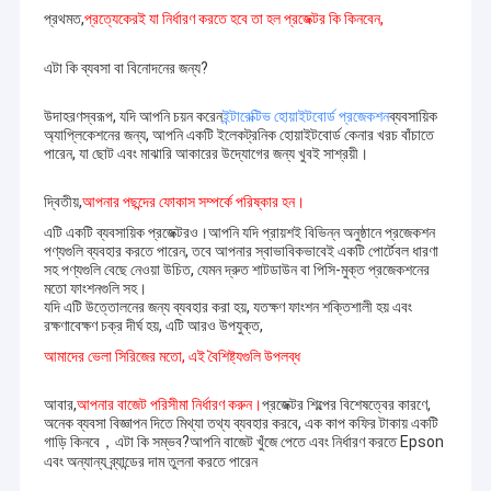
প্রথমত,
প্রত্যেকেরই যা নির্ধারণ করতে হবে তা হল প্রজেক্টর কি কিনবেন,
এটা কি ব্যবসা বা বিনোদনের জন্য?
উদাহরণস্বরূপ, যদি আপনি চয়ন করেন
ইন্টারেক্টিভ হোয়াইটবোর্ড প্রজেকশন
ব্যবসায়িক
অ্যাপ্লিকেশনের জন্য, আপনি একটি ইলেকট্রনিক হোয়াইটবোর্ড কেনার খরচ বাঁচাতে
পারেন, যা ছোট এবং মাঝারি আকারের উদ্যোগের জন্য খুবই সাশ্রয়ী।
দ্বিতীয়,
আপনার পছন্দের ফোকাস সম্পর্কে পরিষ্কার হন।
এটি একটি ব্যবসায়িক প্রজেক্টরও।আপনি যদি প্রায়শই বিভিন্ন অনুষ্ঠানে প্রজেকশন
পণ্যগুলি ব্যবহার করতে পারেন, তবে আপনার স্বাভাবিকভাবেই একটি পোর্টেবল ধারণা
সহ পণ্যগুলি বেছে নেওয়া উচিত, যেমন দ্রুত শাটডাউন বা পিসি-মুক্ত প্রজেকশনের
মতো ফাংশনগুলি সহ।
যদি এটি উত্তোলনের জন্য ব্যবহার করা হয়, যতক্ষণ ফাংশন শক্তিশালী হয় এবং
রক্ষণাবেক্ষণ চক্র দীর্ঘ হয়, এটি আরও উপযুক্ত,
আমাদের ভেলা সিরিজের মতো, এই বৈশিষ্ট্যগুলি উপলব্ধ
আবার,
আপনার বাজেট পরিসীমা নির্ধারণ করুন।
প্রজেক্টর শিল্পের বিশেষত্বের কারণে,
অনেক ব্যবসা বিজ্ঞাপন দিতে মিথ্যা তথ্য ব্যবহার করবে, এক কাপ কফির টাকায় একটি
গাড়ি কিনবে，এটা কি সম্ভব?আপনি বাজেট খুঁজে পেতে এবং নির্ধারণ করতে Epson
এবং অন্যান্য ব্র্যান্ডের দাম তুলনা করতে পারেন