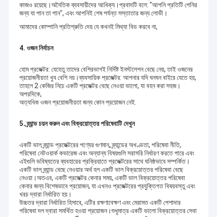
কাজও রয়েছে।অনৈতিক ব্যবসায়ীদের আধিক্য।প্রবাদটি বলে: "আপনি প্রতিটি পেনির
জন্য যা পান তা পান", এবং আপনিই শেষ পর্যন্ত সস্তাতার জন্য লোভী।
আমাদের কোম্পানি প্রতিশ্রুতি দেয় যে কখনই মিথ্যা বিড করবে না,
4. ওজন নির্বাচন
হোম প্রজেক্টর: যেহেতু তাদের বেশিরভাগই নির্দিষ্ট ইনস্টলেশন বেছে নেয়, তাই ওজনের
প্রয়োজনীয়তা খুব বেশি নয়।ব্যবসায়িক প্রজেক্টর: আপনার যদি ঘনঘন বাইরে যেতে হয়,
তাহলে 2 কেজির নিচে একটি প্রজেক্টর বেছে নেওয়া ভালো, যা বহন করা সহজ।
অপরদিকে,
অত্যধিক ওজন প্রয়োজনীয়তা জন্য কোন প্রয়োজন নেই.
5. ব্র্যান্ড চয়ন করুন এবং বিক্রয়োত্তর পরিষেবাটি দেখুন
একটি ভাল ব্র্যান্ড প্রজেক্টরের পণ্যের গুণমান, ব্র্যান্ডের অখণ্ডতা, পরিষেবা নীতি,
পরিষেবা নেটওয়ার্ক কভারেজ এবং অন্যান্য বিষয়গুলি সরাসরি নির্ধারণ করতে পারে এবং
এইগুলি ভবিষ্যতের ব্যবহারের প্রক্রিয়াতে প্রজেক্টরের সাথে ঘনিষ্ঠভাবে সম্পর্কিত।
বাড়ি
একটি ভাল ব্র্যান্ড বেছে নেওয়ার অর্থ হল একটি ভাল বিক্রয়োত্তর পরিষেবা বেছে
নেওয়া।অতএব, একটি প্রজেক্টর কেনার সময়, একটি ভাল বিক্রয়োত্তর পরিষেবা
Shenzhen Flyin প্রযুক্তি কোং, লিমিটেড
একটি আধুনিক উচ্চ প্রযুক্তির
পণ্য
কেনার জন্য বিশেষভাবে প্রয়োজন, যা এখনও প্রজেক্টরের প্রযুক্তিগত বিষয়বস্তু এবং
উদ্যোগ। পণ্য উন্নয়ন, উত্পাদন এবং বিক্রয় সঙ্গে একীভূত করা. আমাদের কোম্পানিটি
খরচ দ্বারা নির্ধারিত হয়।
ডিসেম্বর 2013 সালে প্রতিষ্ঠিত হয়েছিল এবং একই বছরে FLYIN ব্র্যান্ডটি
উচ্চতর দ্বারা নির্ধারিত হিসাবে, এটির রক্ষণাবেক্ষণ এবং মেরামত একটি পেশাদার
আমাদের সম্পর্কে
সফলভাবে নিবন্ধিত হয়েছিল। ডিসেম্বর 2013 সালে, আমাদের কোম্পানি
পরিষেবা দল দ্বারা সমর্থিত হওয়া প্রয়োজন।শুধুমাত্র একটি ভালো বিক্রয়োত্তর সেবা
গুয়াংডংয়ের শেনজেনে তার নিজস্ব কারখানা স্থাপন করে। সময়ের প্রবণতা এবং