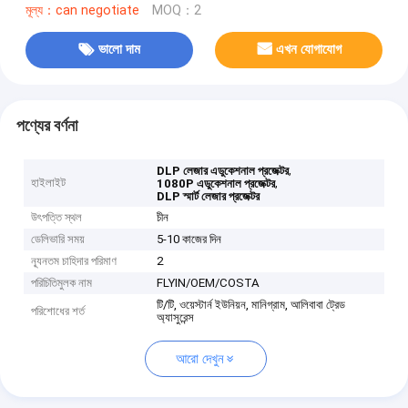
মূল্য：can negotiate
MOQ：2
ভালো দাম
এখন যোগাযোগ
পণ্যের বর্ণনা
,
DLP লেজার এডুকেশনাল প্রজেক্টর
হাইলাইট
,
1080P এডুকেশনাল প্রজেক্টর
DLP স্মার্ট লেজার প্রজেক্টর
উৎপত্তি স্থল
চীন
ডেলিভারি সময়
5-10 কাজের দিন
ন্যূনতম চাহিদার পরিমাণ
2
পরিচিতিমুলক নাম
FLYIN/OEM/COSTA
টি/টি, ওয়েস্টার্ন ইউনিয়ন, মানিগ্রাম, আলিবাবা ট্রেড
পরিশোধের শর্ত
অ্যাসুরেন্স
আরো দেখুন