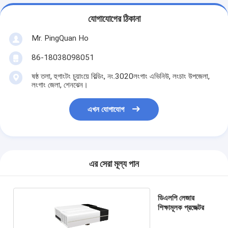
যোগাযোগের ঠিকানা
Mr. PingQuan Ho
86-18038098051
ষষ্ঠ তলা, হুগাংটং চুয়াংয়ে বিল্ডিং, নং.3020লংগাং এভিনিউ, লংচাং উপজেলা,
লংগাং জেলা, শেনঝেন।
এখন যোগাযোগ
এর সেরা মূল্য পান
ডিএলপি লেজার
শিক্ষামূলক প্রজেক্টর