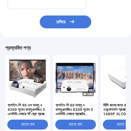
চালিয়ে
প্রস্তাবিত পণ্য
ফ্লাইন-সি 90 এস ডাব্লু +
ফ্লাইন-সি 40 ডাব্লু +
মিটিং রুমের জন্য 40
4200 লুমেন ডাব্লুএক্সজিএ 3
ডাব্লুএক্সজিএ 4200 লুমেন 3
এডুকেশনাল প্রজেক্টর 
এলসিডি লেজার শর্ট থ্রো প্রজেক্টর
এলসিডি লেজার প্রজেক্টর
1080P 3LCD
অন্তর্নির্মিত অ্যান্ড্রয়েড
অ্যান্ড্রয়েড স্মার্ট বিজনেস
5000000: 1 বিপরীতে শিক্ষা
কনফারেন্স ক্লাসরুম শিক্ষামূলক
ভালো দাম
ভালো দাম
ভালো দাম
ব্যবসায়ের জন্য
প্রজেক্টর