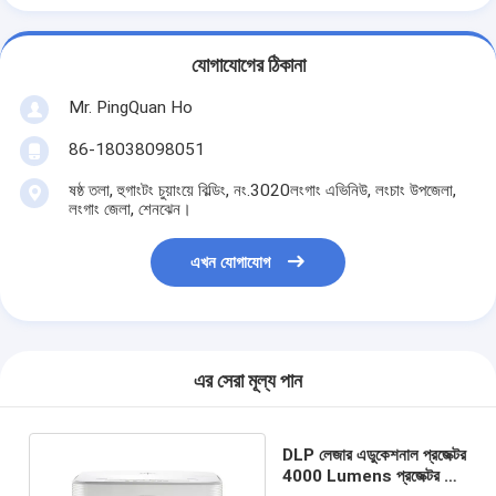
যোগাযোগের ঠিকানা
Mr. PingQuan Ho
86-18038098051
ষষ্ঠ তলা, হুগাংটং চুয়াংয়ে বিল্ডিং, নং.3020লংগাং এভিনিউ, লংচাং উপজেলা,
লংগাং জেলা, শেনঝেন।
এখন যোগাযোগ
এর সেরা মূল্য পান
DLP লেজার এডুকেশনাল প্রজেক্টর
4000 Lumens প্রজেক্টর লং