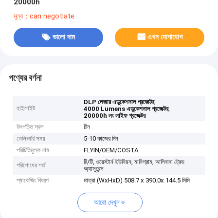
20000h
মূল্য：can negotiate
ভালো দাম
এখন যোগাযোগ
পণ্যের বর্ণনা
,
DLP লেজার এডুকেশনাল প্রজেক্টর
হাইলাইট
,
4000 Lumens এডুকেশনাল প্রজেক্টর
20000h লং লাইফ প্রজেক্টর
উৎপত্তি স্থল
চীন
ডেলিভারি সময়
5-10 কাজের দিন
পরিচিতিমুলক নাম
FLYIN/OEM/COSTA
টি/টি, ওয়েস্টার্ন ইউনিয়ন, মানিগ্রাম, আলিবাবা ট্রেড
পরিশোধের শর্ত
অ্যাসুরেন্স
প্যাকেজিং বিবরণ
মাত্রা (WxHxD) 508.7 x 390.0x 144.5 মিমি
আরো দেখুন