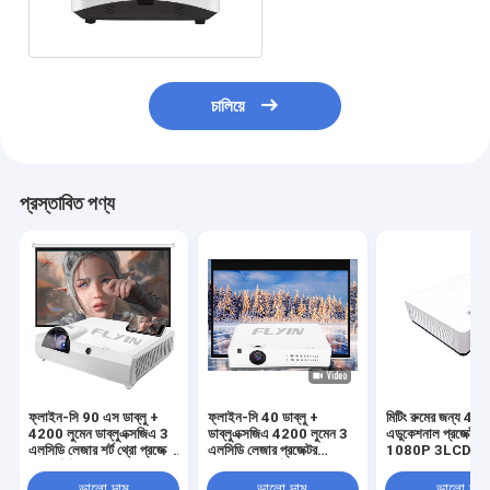
লাইফ 20000h
চালিয়ে
প্রস্তাবিত পণ্য
ফ্লাইন-সি 90 এস ডাব্লু +
ফ্লাইন-সি 40 ডাব্লু +
মিটিং রুমের জন্য 40
4200 লুমেন ডাব্লুএক্সজিএ 3
ডাব্লুএক্সজিএ 4200 লুমেন 3
এডুকেশনাল প্রজেক্টর 
এলসিডি লেজার শর্ট থ্রো প্রজেক্টর
এলসিডি লেজার প্রজেক্টর
1080P 3LCD
অন্তর্নির্মিত অ্যান্ড্রয়েড
অ্যান্ড্রয়েড স্মার্ট বিজনেস
5000000: 1 বিপরীতে শিক্ষা
কনফারেন্স ক্লাসরুম শিক্ষামূলক
ভালো দাম
ভালো দাম
ভালো দাম