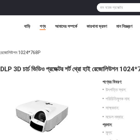
বাড়ি
পণ্য
আমাদের সম্পর্কে
কারখানা ভ্রমণ
মান নিয়ন্ত্রণ
ো হাই রেজোলিউশন 1024*768P
DLP 3D চার্চ ভিডিও প্রজেক্টর শর্ট থ্রো হাই রেজোলিউশন 102
পণ্যের বিবরণ:
উৎপত্তি স্থল:
পরিচিতিমুলক নাম:
সাক্ষ্যদান:
মডেল নম্বার:
প্রদান:
মূল্য: