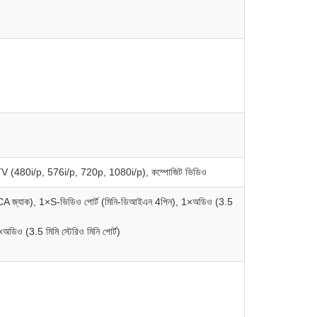
0i/p, 576i/p, 720p, 1080i/p), কম্পোজিট ভিডিও
RCA জ্যাক), 1×S-ভিডিও পোর্ট (মিনি-ডিআইএন 4পিন), 1×অডিও (3.5
ডিও (3.5 মিমি স্টেরিও মিনি পোর্ট)