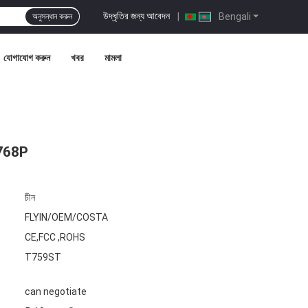
উদ্ধৃতির জন্য আবেদন
|
Bengali
অনুসন্ধান করুন
যোগাযোগ করুন
খবর
মামলা
4*768P
চীন
FLYIN/OEM/COSTA
CE,FCC ,ROHS
T759ST
can negotiate