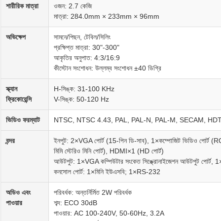
শারীরিক মাত্রা
ওজন: 2.7 কেজি
মাত্রা: 284.0mm × 233mm × 96mm
অভিক্ষেপ
সামনে/পিছন, টেবিল/সিলিং
প্রক্ষিপ্ত মাত্রা: 30"-300"
আকৃতির অনুপাত: 4:3/16:9
কীস্টোন সংশোধন: উল্লম্ব সংশোধন ±40 ডিগ্রি
স্ক্যান
H-সিঙ্ক: 31-100 KHz
ফ্রিকোয়েন্সি
V-সিঙ্ক: 50-120 Hz
ভিডিও ফরম্যাট
NTSC, NTSC 4.43, PAL, PAL-N, PAL-M, SECAM, HDTV (48
বন্দর
ইনপুট: 2×VGA পোর্ট (15-পিন ডি-সাব), 1×কম্পোজিট ভিডিও পোর্ট (
মিমি স্টেরিও মিনি পোর্ট), HDMI×1 (HD পোর্ট)
আউটপুট: 1×VGA কম্পিউটার সংকেত সিঙ্ক্রোনাইজেশন আউটপুট পোর্ট, 1×অ
কনসোল পোর্ট: 1×মিনি ইউএসবি; 1×RS-232
অডিও এবং
পরিবর্ধক: অন্তর্নির্মিত 2W পরিবর্ধক
পাওয়ার
শব্দ: ECO 30dB
পাওয়ার: AC 100-240V, 50-60Hz, 3.2A