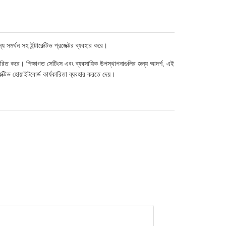
মর্থন সহ ইন্টারেক্টিভ প্রজেক্টর ব্যবহার করে।
পান্তরিত করে। শিক্ষাগত সেটিংস এবং ব্যবসায়িক উপস্থাপনাগুলির জন্য আদর্শ, এই
ক্টিভ হোয়াইটবোর্ড কার্যকারিতা ব্যবহার করতে দেয়।