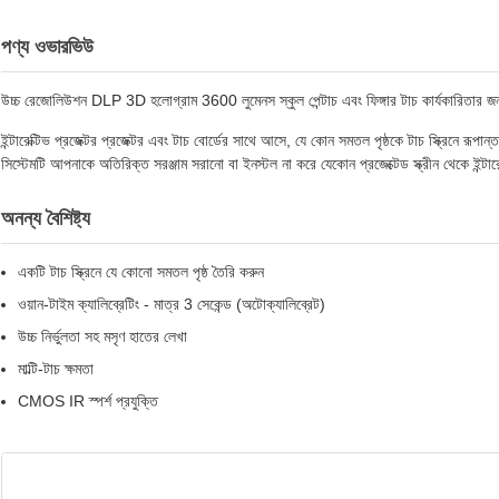
পণ্য ওভারভিউ
উচ্চ রেজোলিউশন DLP 3D হলোগ্রাম 3600 লুমেনস স্কুল পেন্টাচ এবং ফিঙ্গার টাচ কার্যকারিতার জন্য স
ইন্টারেক্টিভ প্রজেক্টর প্রজেক্টর এবং টাচ বোর্ডের সাথে আসে, যে কোন সমতল পৃষ্ঠকে টাচ স্ক্রিনে রূ
সিস্টেমটি আপনাকে অতিরিক্ত সরঞ্জাম সরানো বা ইনস্টল না করে যেকোন প্রজেক্টেড স্ক্রীন থেকে ইন্টারে
অনন্য বৈশিষ্ট্য
একটি টাচ স্ক্রিনে যে কোনো সমতল পৃষ্ঠ তৈরি করুন
ওয়ান-টাইম ক্যালিব্রেটিং - মাত্র 3 সেকেন্ড (অটোক্যালিব্রেট)
উচ্চ নির্ভুলতা সহ মসৃণ হাতের লেখা
মাল্টি-টাচ ক্ষমতা
CMOS IR স্পর্শ প্রযুক্তি