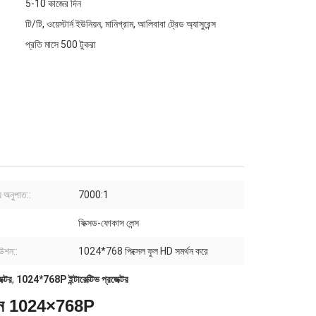
5-10 কাজের দিন
টি/টি, ওয়েস্টার্ন ইউনিয়ন, মানিগ্রাম, আলিবাবা ট্রেড অ্যাসুরেন্স
প্রতি মাসে 500 টুকরা
য অনুপাত::
7000:1
ফিক্সড-ফোকাস লেন্স
উশন::
1024*768 পিক্সেল ফুল HD সমর্থন করে
ক্টর
,
1024*768P ইন্টারেক্টিভ প্রজেক্টর
লিউশন 1024×768P