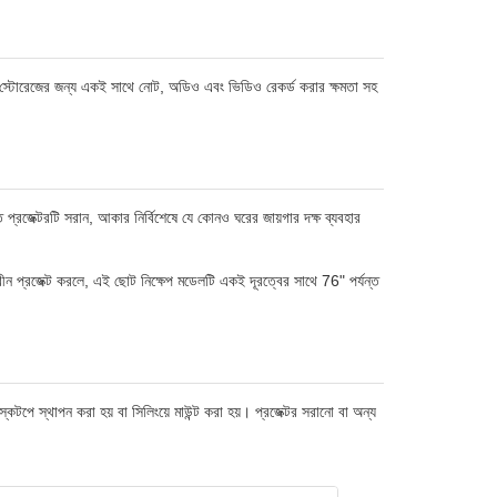
এবং স্টোরেজের জন্য একই সাথে নোট, অডিও এবং ভিডিও রেকর্ড করার ক্ষমতা সহ
রজেক্টরটি সরান, আকার নির্বিশেষে যে কোনও ঘরের জায়গার দক্ষ ব্যবহার
্ক্রীন প্রজেক্ট করলে, এই ছোট নিক্ষেপ মডেলটি একই দূরত্বের সাথে 76" পর্যন্ত
েস্কটপে স্থাপন করা হয় বা সিলিংয়ে মাউন্ট করা হয়। প্রজেক্টর সরানো বা অন্য