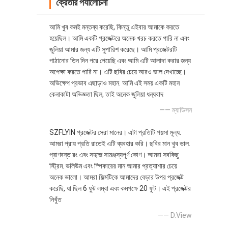
ক্রেতার পর্যালোচনা
আমি খুব কমই মন্তব্য করেছি, কিন্তু এইবার আমাকে করতে
হয়েছিল। আমি একটি প্রজেক্টরে অনেক খরচ করতে পারি না এবং
জুলিয়া আমার জন্য এটি সুপারিশ করেছে। আমি প্রজেক্টরটি
পাঠানোর তিন দিন পরে পেয়েছি এবং আমি এটি আলাদা করার জন্য
অপেক্ষা করতে পারি না। এটি ছবির চেয়ে আরও ভাল দেখাচ্ছে।
অভিক্ষেপ প্রভাব এছাড়াও মহান. আমি এই সময় একটি মহান
কেনাকাটা অভিজ্ঞতা ছিল, তাই অনেক জুলিয়া ধন্যবাদ
—— ম্যাডিসন
SZFLYIN প্রজেক্টর সেরা মানের। এটা প্রতিটি পয়সা মূল্য.
আমরা প্রায় প্রতি রাতেই এটি ব্যবহার করি। ছবির মান খুব ভাল.
প্রাণবন্ত রং এবং সহজে সামঞ্জস্যপূর্ণ কোণ। আমরা সবকিছু
স্ট্রিম. ভলিউম এবং স্পিকারের মান আমার প্রত্যাশার চেয়ে
অনেক ভালো। আমরা ফিল্মটিকে আমাদের বেড়ার উপর প্রজেক্ট
করেছি, যা ছিল 6 ফুট লম্বা এবং কমপক্ষে 20 ফুট। এই প্রজেক্টর
নিখুঁত
—— D.View