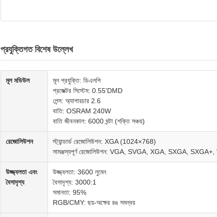
প্রযুক্তিগত বিশেষ উল্লেখ
মূল মডিউল
মূল প্রযুক্তি: ডিএলপি
প্রজেক্টর সিস্টেম: 0.55'DMD
লেন্স: অ্যাপারচার 2.6
বাতি: OSRAM 240W
বাতি জীবনকাল: 6000 ঘন্টা (শক্তি সঞ্চয়)
রেজোলিউশন
স্ট্যান্ডার্ড রেজোলিউশন: XGA (1024×768)
সামঞ্জস্যপূর্ণ রেজোলিউশন: VGA, SVGA, XGA, SXGA, SXG
উজ্জ্বলতা এবং
উজ্জ্বলতা: 3600 লুমেন
বৈসাদৃশ্য
বৈসাদৃশ্য: 3000:1
সমানতা: 95%
RGB/CMY: ছয়-অক্ষের রঙ সমন্বয়