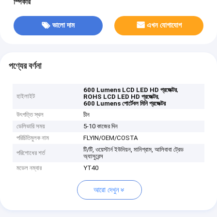
স্পিকার
ভালো দাম
এখন যোগাযোগ
পণ্যের বর্ণনা
,
600 Lumens LCD LED HD প্রজেক্টর
হাইলাইট
,
ROHS LCD LED HD প্রজেক্টর
600 Lumens পোর্টেবল মিনি প্রজেক্টর
উৎপত্তি স্থল
চীন
ডেলিভারি সময়
5-10 কাজের দিন
পরিচিতিমুলক নাম
FLYIN/OEM/COSTA
টি/টি, ওয়েস্টার্ন ইউনিয়ন, মানিগ্রাম, আলিবাবা ট্রেড
পরিশোধের শর্ত
অ্যাসুরেন্স
মডেল নম্বার
YT40
আরো দেখুন