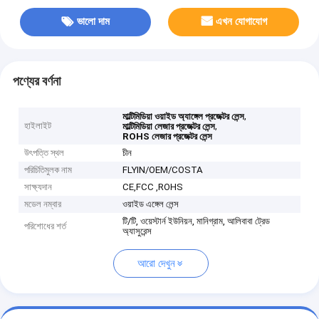
ভালো দাম
এখন যোগাযোগ
পণ্যের বর্ণনা
,
মাল্টিমিডিয়া ওয়াইড অ্যাঙ্গেল প্রজেক্টর লেন্স
হাইলাইট
,
মাল্টিমিডিয়া লেজার প্রজেক্টর লেন্স
ROHS লেজার প্রজেক্টর লেন্স
উৎপত্তি স্থল
চীন
পরিচিতিমুলক নাম
FLYIN/OEM/COSTA
সাক্ষ্যদান
CE,FCC ,ROHS
মডেল নম্বার
ওয়াইড এঙ্গেল লেন্স
টি/টি, ওয়েস্টার্ন ইউনিয়ন, মানিগ্রাম, আলিবাবা ট্রেড
পরিশোধের শর্ত
অ্যাসুরেন্স
আরো দেখুন