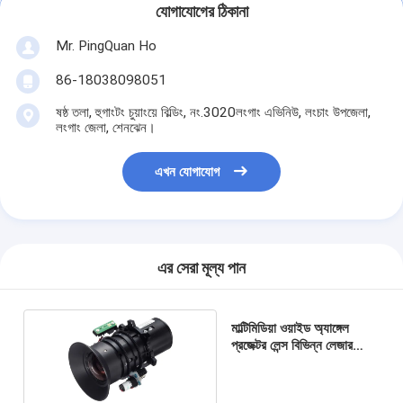
যোগাযোগের ঠিকানা
Mr. PingQuan Ho
86-18038098051
ষষ্ঠ তলা, হুগাংটং চুয়াংয়ে বিল্ডিং, নং.3020লংগাং এভিনিউ, লংচাং উপজেলা,
লংগাং জেলা, শেনঝেন।
এখন যোগাযোগ
এর সেরা মূল্য পান
মাল্টিমিডিয়া ওয়াইড অ্যাঙ্গেল
প্রজেক্টর লেন্স বিভিন্ন লেজার
প্রজেক্টরের সাথে মেলে