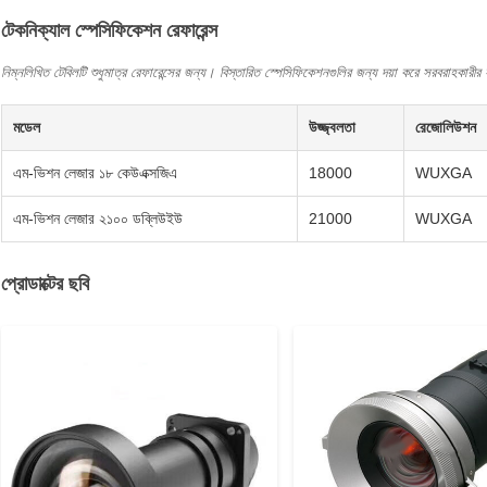
টেকনিক্যাল স্পেসিফিকেশন রেফারেন্স
নিম্নলিখিত টেবিলটি শুধুমাত্র রেফারেন্সের জন্য। বিস্তারিত স্পেসিফিকেশনগুলির জন্য দয়া করে সরবরাহকা
মডেল
উজ্জ্বলতা
রেজোলিউশন
এম-ভিশন লেজার ১৮ কেউএক্সজিএ
18000
WUXGA
এম-ভিশন লেজার ২১০০ ডব্লিউইউ
21000
WUXGA
প্রোডাক্টের ছবি