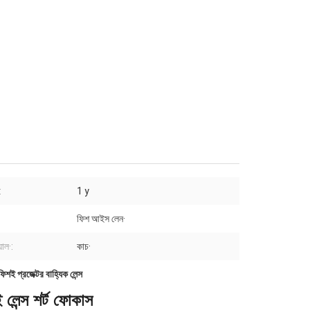
:
1 y
ফিশ আইস লেন·
য়াল·:
কাচ·
ফিশই প্রজেক্টর বাহ্যিক লেন্স
লেন্স শর্ট ফোকাস