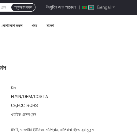
উদ্ধৃতির জন্য আবেদন
|
Bengali
অনুসন্ধান করুন
যোগাযোগ করুন
খবর
মামলা
কাস
চীন
FLYIN/OEM/COSTA
CE,FCC ,ROHS
ওয়াইড এঙ্গেল লেন্স
টি/টি, ওয়েস্টার্ন ইউনিয়ন, মানিগ্রাম, আলিবাবা ট্রেড অ্যাসুরেন্স