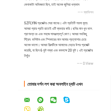
কেনাকাটা অভিজ্ঞতা ছিল, তাই অনেক জুলিয়া ধন্যবাদ
—— ম্যাডিসন
SZFLYIN প্রজেক্টর সেরা মানের। এটা প্রতিটি পয়সা মূল্য.
আমরা প্রায় প্রতি রাতেই এটি ব্যবহার করি। ছবির মান খুব ভাল.
প্রাণবন্ত রং এবং সহজে সামঞ্জস্যপূর্ণ কোণ। আমরা সবকিছু
স্ট্রিম. ভলিউম এবং স্পিকারের মান আমার প্রত্যাশার চেয়ে
অনেক ভালো। আমরা ফিল্মটিকে আমাদের বেড়ার উপর প্রজেক্ট
করেছি, যা ছিল 6 ফুট লম্বা এবং কমপক্ষে 20 ফুট। এই প্রজেক্টর
নিখুঁত
—— D.View
তোমার দর্শন লগ করা অনলাইন চ্যাট এখন