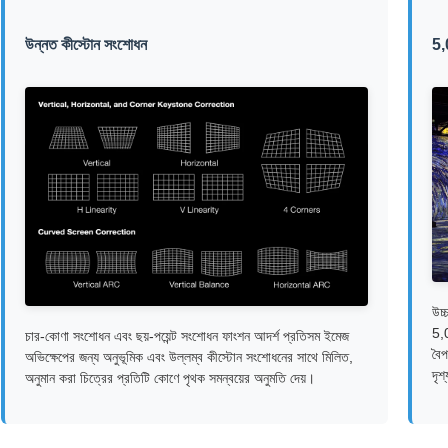
উন্নত কীস্টোন সংশোধন
5,
উচ্
5,0
চার-কোণা সংশোধন এবং ছয়-পয়েন্ট সংশোধন ফাংশন আদর্শ প্রতিসম ইমেজ
বৈপ
অভিক্ষেপের জন্য অনুভূমিক এবং উল্লম্ব কীস্টোন সংশোধনের সাথে মিলিত,
দৃশ
অনুমান করা চিত্রের প্রতিটি কোণে পৃথক সমন্বয়ের অনুমতি দেয়।