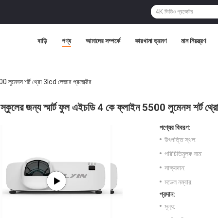
বাড়ি
পণ্য
আমাদের সম্পর্কে
কারখানা ভ্রমণ
মান নিয়ন্ত্রণ
500 লুমেনস শর্ট থ্রো 3lcd লেজার প্রজেক্টর
স্কুলের জন্য স্মার্ট ফুল এইচডি 4 কে ফ্লাইন 5500 লুমেনস শর্ট থ্র
পণ্যের বিবরণ:
উৎপত্তি স্থল:
পরিচিতিমুলক নাম:
সাক্ষ্যদান:
মডেল নম্বার:
প্রদান:
মূল্য: