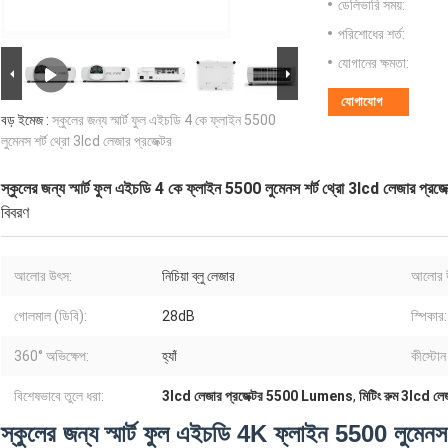
ডেলিভারি সময়:
পরিশোধের শর্ত:
যোগানের ক্ষমতা:
যোগাযোগ
বড় ইমেজ :
স্কুলের জন্য স্মার্ট ফুল এইচডি 4 কে ফ্লাইন 5500
লুমেনস শর্ট থ্রো 3lcd লেজার প্রজেক্টর
স্কুলের জন্য স্মার্ট ফুল এইচডি 4 কে ফ্লাইন 5500 লুমেনস শর্ট থ্রো 3lcd লেজার প্রজেক
বিবরণ
আলোর উৎস:
নিচিয়া ব্লু লেজার
আলোর উ
গোলমাল (ডিবি):
28dB
স্পিকার:
360° অভিক্ষেপ:
হ্যাঁ
কীস্টোন
বিশেষভাবে তুলে ধরা:
3lcd লেজার প্রজেক্টর 5500 Lumens
,
মিটিং রুম 3lcd লেজ
স্কুলের জন্য স্মার্ট ফুল এইচডি 4K ফ্লাইন 5500 লুমেনস