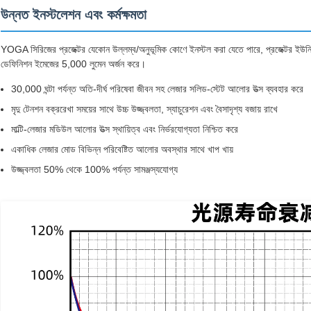
উন্নত ইনস্টলেশন এবং কর্মক্ষমতা
YOGA সিরিজের প্রজেক্টর যেকোন উল্লম্ব/অনুভূমিক কোণে ইনস্টল করা যেতে পারে, প্রজেক্টর ইউনিট
ডেফিনিশন ইমেজের 5,000 লুমেন অর্জন করে।
30,000 ঘন্টা পর্যন্ত অতি-দীর্ঘ পরিষেবা জীবন সহ লেজার সলিড-স্টেট আলোর উত্স ব্যবহার করে
মৃদু টেনশন বক্ররেখা সময়ের সাথে উচ্চ উজ্জ্বলতা, স্যাচুরেশন এবং বৈসাদৃশ্য বজায় রাখে
মাল্টি-লেজার মডিউল আলোর উত্স স্থায়িত্ব এবং নির্ভরযোগ্যতা নিশ্চিত করে
একাধিক লেজার মোড বিভিন্ন পরিবেষ্টিত আলোর অবস্থার সাথে খাপ খায়
উজ্জ্বলতা 50% থেকে 100% পর্যন্ত সামঞ্জস্যযোগ্য