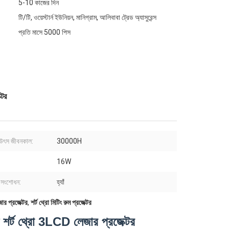
5-10 কাজের দিন
টি/টি, ওয়েস্টার্ন ইউনিয়ন, মানিগ্রাম, আলিবাবা ট্রেড অ্যাসুরেন্স
প্রতি মাসে 5000 পিস
্টর
ৎস জীবনকাল:
30000H
16W
 সংশোধন:
হ্যাঁ
ার প্রজেক্টর
,
শর্ট থ্রো মিটিং রুম প্রজেক্টর
 শর্ট থ্রো 3LCD লেজার প্রজেক্টর