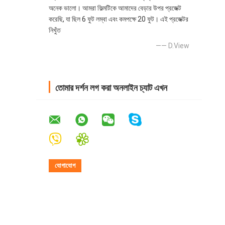
অনেক ভালো। আমরা ফিল্মটিকে আমাদের বেড়ার উপর প্রজেক্ট
করেছি, যা ছিল 6 ফুট লম্বা এবং কমপক্ষে 20 ফুট। এই প্রজেক্টর
নিখুঁত
—— D.View
তোমার দর্শন লগ করা অনলাইন চ্যাট এখন