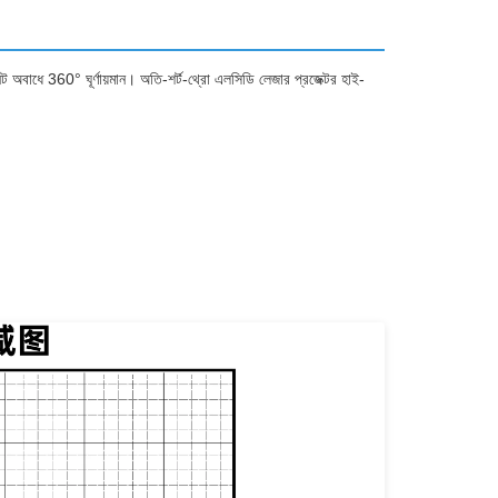
 অবাধে 360° ঘূর্ণায়মান। অতি-শর্ট-থ্রো এলসিডি লেজার প্রজেক্টর হাই-