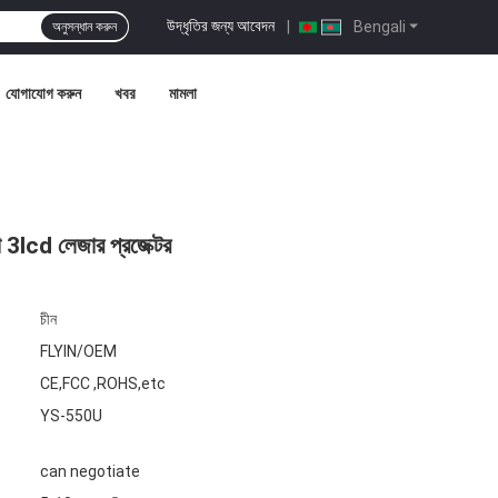
উদ্ধৃতির জন্য আবেদন
|
Bengali
অনুসন্ধান করুন
যোগাযোগ করুন
খবর
মামলা
ো 3lcd লেজার প্রজেক্টর
চীন
FLYIN/OEM
CE,FCC ,ROHS,etc
YS-550U
can negotiate