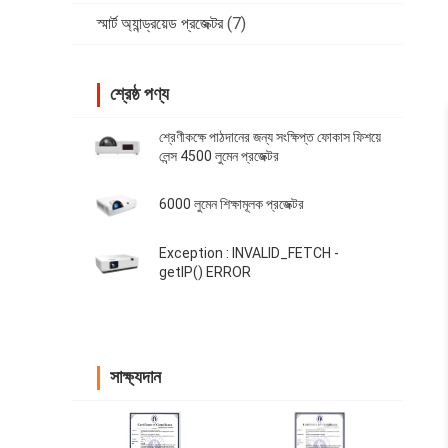
স্মার্ট অ্যান্ড্রয়েড প্রজেক্টর
(7)
শ্রেষ্ঠ পণ্য
শ্রেণীকক্ষে পাঠদানের জন্য সংক্ষিপ্ত ফোকাস ফিশয়ে
লেন্স 4500 লুমেন প্রজেক্টর
6000 লুমেন শিক্ষামূলক প্রজেক্টর
Exception : INVALID_FETCH -
getIP() ERROR
সাক্ষ্যদান