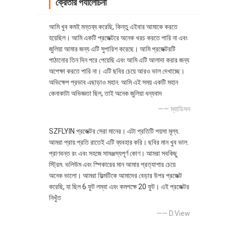
ক্রেতার পর্যালোচনা
আমি খুব কমই মন্তব্য করেছি, কিন্তু এইবার আমাকে করতে
হয়েছিল। আমি একটি প্রজেক্টরে অনেক খরচ করতে পারি না এবং
জুলিয়া আমার জন্য এটি সুপারিশ করেছে। আমি প্রজেক্টরটি
পাঠানোর তিন দিন পরে পেয়েছি এবং আমি এটি আলাদা করার জন্য
অপেক্ষা করতে পারি না। এটি ছবির চেয়ে আরও ভাল দেখাচ্ছে।
অভিক্ষেপ প্রভাব এছাড়াও মহান. আমি এই সময় একটি মহান
কেনাকাটা অভিজ্ঞতা ছিল, তাই অনেক জুলিয়া ধন্যবাদ
—— ম্যাডিসন
SZFLYIN প্রজেক্টর সেরা মানের। এটা প্রতিটি পয়সা মূল্য.
আমরা প্রায় প্রতি রাতেই এটি ব্যবহার করি। ছবির মান খুব ভাল.
প্রাণবন্ত রং এবং সহজে সামঞ্জস্যপূর্ণ কোণ। আমরা সবকিছু
স্ট্রিম. ভলিউম এবং স্পিকারের মান আমার প্রত্যাশার চেয়ে
অনেক ভালো। আমরা ফিল্মটিকে আমাদের বেড়ার উপর প্রজেক্ট
করেছি, যা ছিল 6 ফুট লম্বা এবং কমপক্ষে 20 ফুট। এই প্রজেক্টর
নিখুঁত
—— D.View