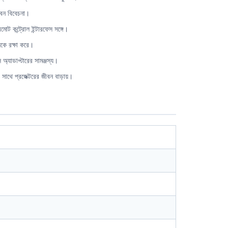
ীবন বিবেচনা।
িমোট কন্ট্রোল ইন্টারফেস সঙ্গে।
িকে রক্ষা করে।
 অ্যাডাপ্টারের সামঞ্জস্য।
ের সাথে প্রজেক্টরের জীবন বাড়ায়।