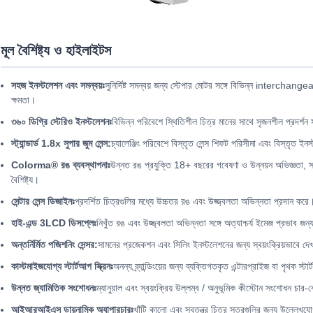
মূল বৈশিষ্ট্য ও হাইলাইটস
সহজ ইনস্টলেশন এবং সমন্বয়ঃ
সুনির্দিষ্ট সমন্বয় জন্য স্টেপার মোটর সঙ্গে বিভিন্ন interchangea
ক্ষমতা।
৩৬০ ডিগ্রি স্টেরিও ইনস্টলেশনঃ
বিভিন্ন পরিবেশে স্থিতিশীল চিত্র মানের সাথে সৃজনশীল প্রদর্শ
স্ট্যান্ডার্ড 1.8x সুপার জুম লেন্স:
চ্যালেঞ্জিং পরিবেশে বিস্তৃত লেন্স শিফট পরিসীমা এবং বিস্তৃত 
Colorma® রঙ ব্যবস্থাপনাঃ
উন্নত রঙ প্রযুক্তি 18+ বছরের গবেষণা ও উন্নয়ন অভিজ্ঞতা, স্
বৈশিষ্ট্য।
সেন্টার লেন্স ডিজাইনঃ
প্রদর্শিত চিত্রগুলির মধ্যে উচ্চতর রঙ এবং উজ্জ্বলতা অভিন্নতা প্রদান করে
হাই-এন্ড 3LCD ডিসপ্লেঃ
নিখুঁত রঙ এবং উজ্জ্বলতা অভিন্নতা সঙ্গে অত্যাশ্চর্য ইমেজ প্রভাব জন
অন্তর্নির্মিত পজিশনিং সেন্সর:
সামনের প্রজেকশন এবং সিলিং ইনস্টলেশনের জন্য স্বয়ংক্রিয়ভাবে দে
কাস্টমাইজযোগ্য স্টার্টআপ স্ক্রিনঃ
অনন্য ব্র্যান্ডিংয়ের জন্য ব্যক্তিগতকৃত এন্টারপ্রাইজ বা পৃথক স
উন্নত জ্যামিতিক সংশোধনঃ
ম্যানুয়াল এবং স্বয়ংক্রিয় উল্লম্ব / অনুভূমিক কীস্টোন সংশোধন চার
আইআরআইএস ডায়নামিক অ্যাপারচারঃ
খাঁটি কালো এবং স্বতন্ত্র চিত্র স্তরগুলির জন্য উল্লেখ