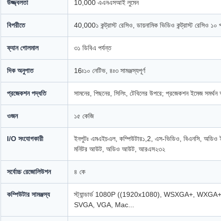
উজ্জ্বলতা
10,000 এএনএসআই লুমেন
বিপরীতে
40,000১ কন্ট্রাস্ট রেসিও, ডায়নামিক ভিডিও কন্ট্রাস্ট রেসিও ১
ফ্যান গোলমাল
৩১ ডিবিএ পর্যন্ত
দিক অনুপাত
16ঃ১০ নেটিভ, ৪ঃ৩ সামঞ্জস্যপূর্ণ
প্রজেকশন পদ্ধতি
সামনের, পিছনের, সিলিং, টেবিলের উপরে; প্রজেকশন ইমেজ সমর্থন অ
ওজন
১৫ কেজি
I/O সংযোগকারী
ইনপুটঃ এমএইচএল, কম্পিউটার১,2, এস-ভিডিও, বিএনসি, অডিও 
মনিটর আউট, অডিও আউট, আরএস২৩২
সর্বোচ্চ রেজোলিউশন
৪ কে
কম্পিউটার সামঞ্জস্য
স্ট্যান্ডার্ড 1080P ((1920x1080), WSXGA+, W
SVGA, VGA, Mac...