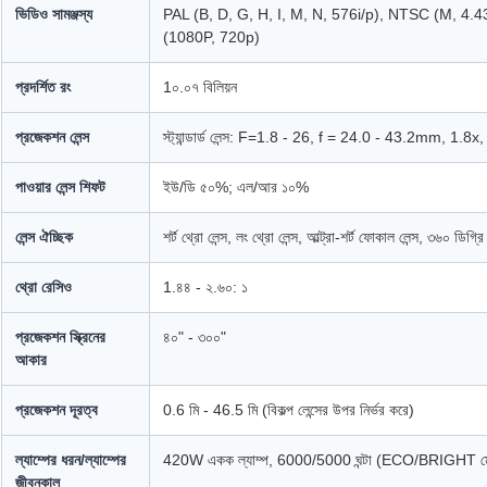
ভিডিও সামঞ্জস্য
PAL (B, D, G, H, I, M, N, 576i/p), NTSC (M, 4.
(1080P, 720p)
প্রদর্শিত রং
1০.০৭ বিলিয়ন
প্রজেকশন লেন্স
স্ট্যান্ডার্ড লেন্স: F=1.8 - 26, f = 24.0 - 43.2mm, 1.8x,
পাওয়ার লেন্স শিফট
ইউ/ডি ৫০%; এল/আর ১০%
লেন্স ঐচ্ছিক
শর্ট থ্রো লেন্স, লং থ্রো লেন্স, আল্ট্রা-শর্ট ফোকাল লেন্স, ৩৬০ ডিগ্
থ্রো রেসিও
1.৪৪ - ২.৬০: ১
প্রজেকশন স্ক্রিনের
৪০" - ৩০০"
আকার
প্রজেকশন দূরত্ব
0.6 মি - 46.5 মি (বিকল্প লেন্সের উপর নির্ভর করে)
ল্যাম্পের ধরন/ল্যাম্পের
420W একক ল্যাম্প, 6000/5000 ঘন্টা (ECO/BRIGHT 
জীবনকাল