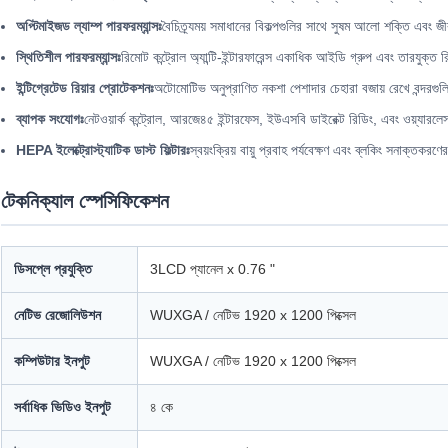
অপ্টিমাইজড ল্যাম্প পারফরম্যান্সঃ
বৈচিত্র্যময় সমাধানের বিকল্পগুলির সাথে সুষম আলো শক্তি এবং জ
স্থিতিশীল পারফরম্যান্সঃ
রিমোট কন্ট্রোল অ্যান্টি-ইন্টারফারেন্স একাধিক আইডি গ্রুপ এবং তারযুক্ত র
ইন্টিগ্রেটেড রিয়ার প্রোটেকশনঃ
অটোমোটিভ অনুপ্রাণিত নকশা পেশাদার চেহারা বজায় রেখে বন্দরগুল
ব্যাপক সংযোগঃ
নেটওয়ার্ক কন্ট্রোল, আরজে৪৫ ইন্টারফেস, ইউএসবি ডাইরেক্ট রিডিং, এবং ওয়্যারলেস
HEPA ইলেক্ট্রোস্ট্যাটিক ডাস্ট ফিল্টারঃ
স্বয়ংক্রিয় বায়ু প্রবাহ পর্যবেক্ষণ এবং ব্লকিং সনাক্তকরণ
টেকনিক্যাল স্পেসিফিকেশন
ডিসপ্লে প্রযুক্তি
3LCD প্যানেল x 0.76 "
নেটিভ রেজোলিউশন
WUXGA / নেটিভ 1920 x 1200 পিক্সেল
কম্পিউটার ইনপুট
WUXGA / নেটিভ 1920 x 1200 পিক্সেল
সর্বাধিক ভিডিও ইনপুট
৪ কে