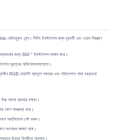
ble মোটরযুক্ত লেন্স। সিলিং ইনস্টলেশন জন্য দূরবর্তী এবং ওয়েব নিয়ন্ত্রণ
ন সম্ভাবনার জন্য 360 ° ইনস্টলেশন সমর্থন করে।
ইনস্টলেশন দূরত্বের অভিযোজনযোগ্যতা।
বাধীন RGB হোয়াইট ব্যালেন্স সমন্বয় এবং পরিবেশগত গামা বক্ররেখা
।
্য উচ্চ আলো ব্যবহার দক্ষতা।
খার কোণ সামঞ্জস্য করে।
্টার্টআপ অ্যানিমেশন সেট করুন।
-কোণ সংশোধন ক্ষমতা সঙ্গে।
যোগ্যভাবে উন্নত বিপরীতে অনুপাত।