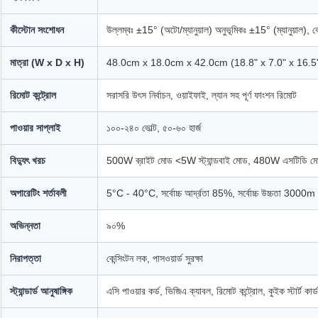
কীস্টোন সংশোধন
উল্লম্বঃ ±15° (অটো/ম্যানুয়াল) অনুভূমিকঃ ±15° (ম্যানুয়াল), 
মাত্রা (W x D x H)
48.0cm x 18.0cm x 42.0cm (18.8" x 7.0" x 16.5
রিমোট কন্ট্রোল
সরাসরি উৎস নির্বাচন, ওয়াইফাই, ল্যান সহ পূর্ণ ফাংশন রিমোট
পাওয়ার সাপ্লাই
১০০-২৪০ ভোল্ট, ৫০-৬০ হার্জ
বিদ্যুৎ খরচ
500W ব্রাইট মোড <5W স্ট্যান্ডবাই মোড, 480W এসটিডি মোড
অপারেটিং শর্তাবলী
5°C - 40°C, সর্বোচ্চ আর্দ্রতা 85%, সর্বোচ্চ উচ্চতা 3000m
অভিন্নতা
৯০%
নিরাপত্তা
কেন্সিংটন লক, পাসওয়ার্ড সুরক্ষা
স্ট্যান্ডার্ড আনুষাঙ্গিক
এসি পাওয়ার কর্ড, ভিজিএ ক্যাবল, রিমোট কন্ট্রোল, কুইক স্টার্ট কার্ড,