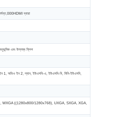
০ পর্যন্ত,000HDMI দ্বারা
নুভূমিক এবং উল্লম্ব ফ্লিপ
ইন 1, অডিও ইন 2, ল্যান, ইউএসবি-এ, ইউএসবি-বি, মিনি-ইউএসবি,
XGA+, WXGA ((1280x800/1280x768), UXGA, SXGA, XGA,