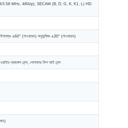
43/3.58 MHz, 480i/p), SECAM (B, D, G, K, K1, L) HD
 উল্লম্বঃ ±60° (পাওয়ারড) অনুভূমিকঃ ±30° (পাওয়ারড)
রি ওয়াইড-অ্যাঙ্গেল লেন্স, গোলাকার ফিশ আই লেন্স
মোড)