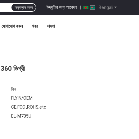
উদ্ধৃতির জন্য আবেদন
|
Bengali
অনুসন্ধান করুন
যোগাযোগ করুন
খবর
মামলা
ুজ 360 ডিগ্রী
চীন
FLYIN/OEM
CE,FCC ,ROHS,etc
EL-M705U