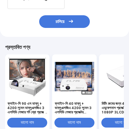
চালিয়ে
প্রস্তাবিত পণ্য
ফ্লাইন-সি 90 এস ডাব্লু +
ফ্লাইন-সি 40 ডাব্লু +
মিটিং রুমের জন্য 40
4200 লুমেন ডাব্লুএক্সজিএ 3
ডাব্লুএক্সজিএ 4200 লুমেন 3
এডুকেশনাল প্রজেক্টর 
এলসিডি লেজার শর্ট থ্রো প্রজেক্টর
এলসিডি লেজার প্রজেক্টর
1080P 3LCD
অন্তর্নির্মিত অ্যান্ড্রয়েড
অ্যান্ড্রয়েড স্মার্ট বিজনেস
5000000: 1 বিপরীতে শিক্ষা
কনফারেন্স ক্লাসরুম শিক্ষামূলক
ভালো দাম
ভালো দাম
ভালো দাম
ব্যবসায়ের জন্য
প্রজেক্টর