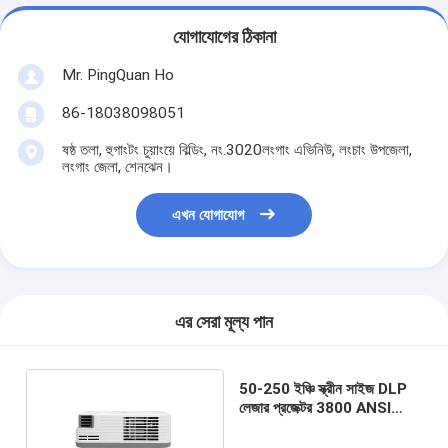
যোগাযোগের ঠিকানা
Mr. PingQuan Ho
86-18038098051
ষষ্ঠ তলা, হুগাংটং চুয়াংয়ে বিল্ডিং, নং.3020লংগাং এভিনিউ, লংচাং উপজেলা,
লংগাং জেলা, শেনঝেন।
এখন যোগাযোগ
এর সেরা মূল্য পান
50-250 ইঞ্চি স্ক্রীন সাইজ DLP
লেজার প্রজেক্টর 3800 ANSI
WXGA