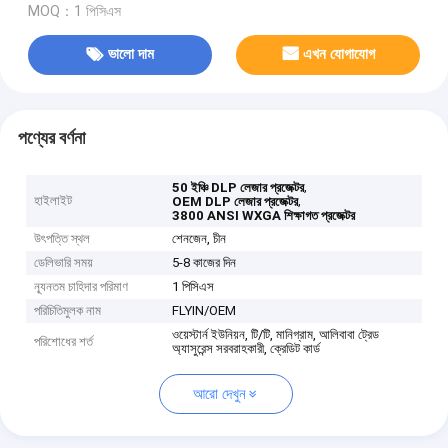
MOQ：1 পিসিএস
ভালো দাম
এখন যোগাযোগ
পণ্যের বর্ণনা
,
50 ইঞ্চি DLP লেজার প্রজেক্টর
হাইলাইট
,
OEM DLP লেজার প্রজেক্টর
3800 ANSI WXGA শিক্ষাগত প্রজেক্টর
উৎপত্তি স্থল
শেনজেন, চীন
ডেলিভারি সময়
5-8 কাজের দিন
ন্যূনতম চাহিদার পরিমাণ
1 পিসিএস
পরিচিতিমুলক নাম
FLYIN/OEM
ওয়েস্টার্ন ইউনিয়ন, টি/টি, মানিগ্রাম, আলিবাবা ট্রেড
পরিশোধের শর্ত
অ্যাসুরেন্স সরবরাহকারী, ক্রেডিট কার্ড
আরো দেখুন