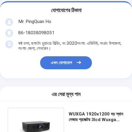
যোগাযোগের ঠিকানা
Mr. PingQuan Ho
86-18038098051
ষষ্ঠ তলা, হুগাংটং চুয়াংয়ে বিল্ডিং, নং.3020লংগাং এভিনিউ, লংচাং উপজেলা,
লংগাং জেলা, শেনঝেন।
এখন যোগাযোগ
এর সেরা মূল্য পান
WUXGA 1920x1200 বড় স্থান
লেজার প্রজেক্টর 3lcd Wuxga
8500Lm