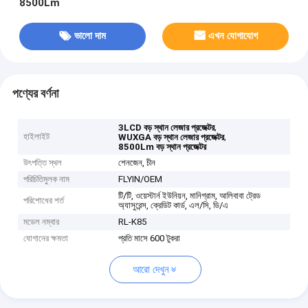
8500Lm
ভালো দাম
এখন যোগাযোগ
পণ্যের বর্ণনা
,
3LCD বড় স্থান লেজার প্রজেক্টর
হাইলাইট
,
WUXGA বড় স্থান লেজার প্রজেক্টর
8500Lm বড় স্থান প্রজেক্টর
উৎপত্তি স্থল
শেনজেন, চীন
পরিচিতিমুলক নাম
FLYIN/OEM
টি/টি, ওয়েস্টার্ন ইউনিয়ন, মানিগ্রাম, আলিবাবা ট্রেড
পরিশোধের শর্ত
অ্যাসুরেন্স, ক্রেডিট কার্ড, এল/সি, ডি/এ
মডেল নম্বার
RL-K85
যোগানের ক্ষমতা
প্রতি মাসে 600 টুকরা
আরো দেখুন