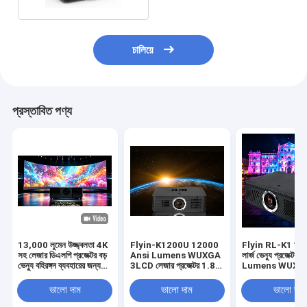
চালিয়ে
প্রস্তাবিত পণ্য
13,000 লুমেন উজ্জ্বলতা 4K
Flyin-K1200U 12000
Flyin RL-K1 আউ
সহ লেজার ডিএলপি প্রজেক্টর বড়
Ansi Lumens WUXGA
লার্জ ভেন্যু প্রজেক্ট
ভেন্যু বহিরঙ্গন ব্যবহারের জন্য
3LCD লেজার প্রজেক্টর 1.8x
Lumens WUXG
সামঞ্জস্যপূর্ণ
ইলেকট্রিক জুম HDBaseT
3LCD 3D 4K সাপোর
বড় ভেন্যু অডিটোরিয়ামের জন্য
ভালো দাম
ভালো দাম
ভালো দাম