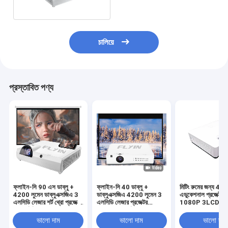
চালিয়ে
প্রস্তাবিত পণ্য
ফ্লাইন-সি 90 এস ডাব্লু +
ফ্লাইন-সি 40 ডাব্লু +
মিটিং রুমের জন্য 40
4200 লুমেন ডাব্লুএক্সজিএ 3
ডাব্লুএক্সজিএ 4200 লুমেন 3
এডুকেশনাল প্রজেক্টর 
এলসিডি লেজার শর্ট থ্রো প্রজেক্টর
এলসিডি লেজার প্রজেক্টর
1080P 3LCD
অন্তর্নির্মিত অ্যান্ড্রয়েড
অ্যান্ড্রয়েড স্মার্ট বিজনেস
5000000: 1 বিপরীতে শিক্ষা
কনফারেন্স ক্লাসরুম শিক্ষামূলক
ভালো দাম
ভালো দাম
ভালো দাম
ব্যবসায়ের জন্য
প্রজেক্টর