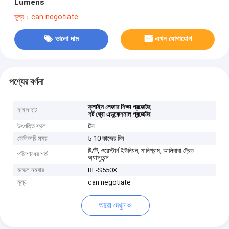
Lumens
মূল্য：can negotiate
ভালো দাম
এখন যোগাযোগ
পণ্যের বর্ণনা
,
ফ্লাইন লেজার শিক্ষা প্রজেক্টর
হাইলাইট
শর্ট থ্রো এডুকেশনাল প্রজেক্টর
উৎপত্তি স্থল
চীন
ডেলিভারি সময়
5-10 কাজের দিন
টি/টি, ওয়েস্টার্ন ইউনিয়ন, মানিগ্রাম, আলিবাবা ট্রেড
পরিশোধের শর্ত
অ্যাসুরেন্স
মডেল নম্বার
RL-S550X
মূল্য
can negotiate
আরো দেখুন