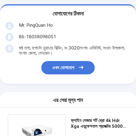
যোগাযোগের ঠিকানা
Mr. PingQuan Ho
86-18038098051
ষষ্ঠ তলা, হুগাংটং চুয়াংয়ে বিল্ডিং, নং.3020লংগাং এভিনিউ, লংচাং উপজেলা,
লংগাং জেলা, শেনঝেন।
এখন যোগাযোগ
এর সেরা মূল্য পান
ফ্লাইন লেজার শর্ট থ্রো 4k Hdr
Xga এডুকেশনাল প্রজেক্টর 5000
Lumens