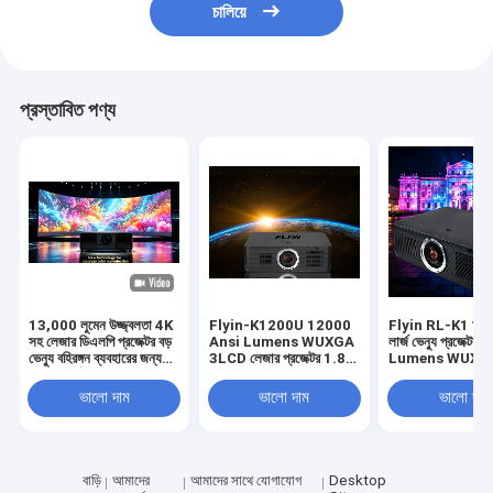
চালিয়ে
প্রস্তাবিত পণ্য
13,000 লুমেন উজ্জ্বলতা 4K
Flyin-K1200U 12000
Flyin RL-K1 আউ
সহ লেজার ডিএলপি প্রজেক্টর বড়
Ansi Lumens WUXGA
লার্জ ভেন্যু প্রজেক্ট
ভেন্যু বহিরঙ্গন ব্যবহারের জন্য
3LCD লেজার প্রজেক্টর 1.8x
Lumens WUXG
সামঞ্জস্যপূর্ণ
ইলেকট্রিক জুম HDBaseT
3LCD 3D 4K সাপোর
বড় ভেন্যু অডিটোরিয়ামের জন্য
ভালো দাম
ভালো দাম
ভালো দাম
বাড়ি
আমাদের
আমাদের সাথে যোগাযোগ
Desktop