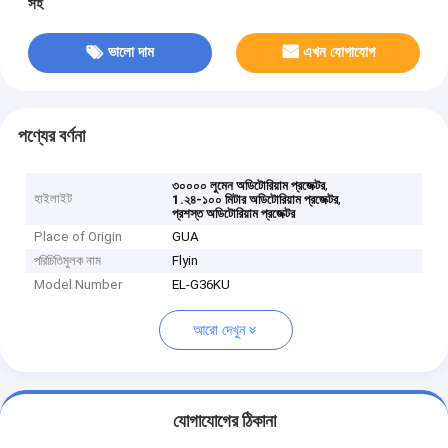
সহ
ভালো দাম
এখন যোগাযোগ
পণ্যের বর্ণনা
,
৩০০০০ লুমেন অডিটোরিয়াম প্রজেক্টর
হাইলাইট
,
1.২৪-১০০ মিটার অডিটোরিয়াম প্রজেক্টর
প্রশস্ত অডিটোরিয়াম প্রজেক্টর
Place of Origin
GUA
পরিচিতিমুলক নাম
Flyin
Model Number
EL-G36KU
আরো দেখুন
যোগাযোগের ঠিকানা