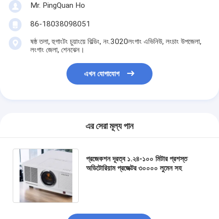
Mr. PingQuan Ho
86-18038098051
ষষ্ঠ তলা, হুগাংটং চুয়াংয়ে বিল্ডিং, নং.3020লংগাং এভিনিউ, লংচাং উপজেলা,
লংগাং জেলা, শেনঝেন।
এখন যোগাযোগ
এর সেরা মূল্য পান
প্রজেকশন দূরত্ব ১.২৪-১০০ মিটার প্রশস্ত
অডিটোরিয়াম প্রজেক্টর ৩০০০০ লুমেন সহ