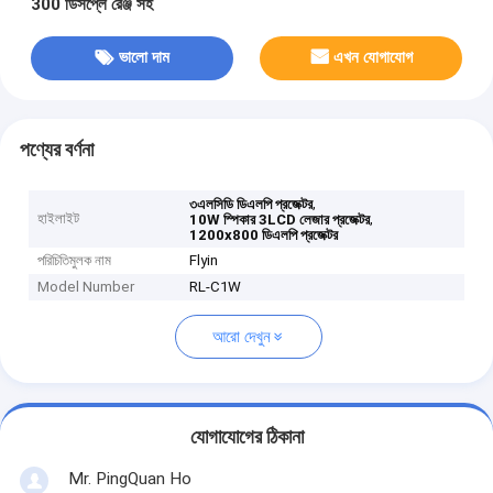
300 ডিসপ্লে রেঞ্জ সহ
ভালো দাম
এখন যোগাযোগ
পণ্যের বর্ণনা
,
৩এলসিডি ডিএলপি প্রজেক্টর
হাইলাইট
,
10W স্পিকার 3LCD লেজার প্রজেক্টর
1200x800 ডিএলপি প্রজেক্টর
পরিচিতিমুলক নাম
Flyin
Model Number
RL-C1W
আরো দেখুন
যোগাযোগের ঠিকানা
Mr. PingQuan Ho