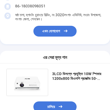
86-18038098051
ষষ্ঠ তলা, হুগাংটং চুয়াংয়ে বিল্ডিং, নং.3020লংগাং এভিনিউ, লংচাং উপজেলা,
লংগাং জেলা, শেনঝেন।
এখন যোগাযোগ
এর সেরা মূল্য পান
3LCD ডিসপ্লে প্রযুক্তি 10W স্পিকার
1200x800 ডিএলপি প্রজেক্টর 50-
300 ডিসপ্লে রেঞ্জ সহ
চালিয়ে