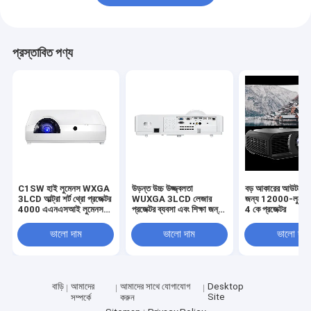
প্রস্তাবিত পণ্য
C1SW হাই লুমেনস WXGA
উড়ন্ত উচ্চ উজ্জ্বলতা
বড় আকারের আউটডোর 
3LCD আল্ট্রা শর্ট থ্রো প্রজেক্টর
WUXGA 3LCD লেজার
জন্য 12000-লুমেন 
4000 এএনএসআই লুমেনস
প্রজেক্টর ব্যবসা এবং শিক্ষা জন্য
4 কে প্রজেক্টর
লেজার প্রজেক্টর
সংক্ষিপ্ত নিক্ষেপ
ভালো দাম
ভালো দাম
ভালো দাম
বাড়ি
আমাদের
আমাদের সাথে যোগাযোগ
Desktop
Site
সম্পর্কে
করুন