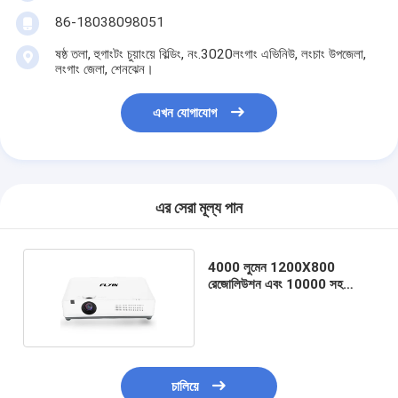
86-18038098051
ষষ্ঠ তলা, হুগাংটং চুয়াংয়ে বিল্ডিং, নং.3020লংগাং এভিনিউ, লংচাং উপজেলা,
লংগাং জেলা, শেনঝেন।
এখন যোগাযোগ
এর সেরা মূল্য পান
4000 লুমেন 1200X800
রেজোলিউশন এবং 10000 সহ
শিক্ষামূলক প্রজেক্টর
চালিয়ে