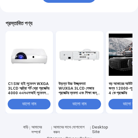
প্রস্তাবিত পণ্য
C1SW হাই লুমেনস WXGA
উড়ন্ত উচ্চ উজ্জ্বলতা
বড় আকারের আউটডোর 
3LCD আল্ট্রা শর্ট থ্রো প্রজেক্টর
WUXGA 3LCD লেজার
জন্য 12000-লুমেন 
4000 এএনএসআই লুমেনস
প্রজেক্টর ব্যবসা এবং শিক্ষা জন্য
4 কে প্রজেক্টর
লেজার প্রজেক্টর
সংক্ষিপ্ত নিক্ষেপ
ভালো দাম
ভালো দাম
ভালো দাম
বাড়ি
আমাদের
আমাদের সাথে যোগাযোগ
Desktop
Site
সম্পর্কে
করুন