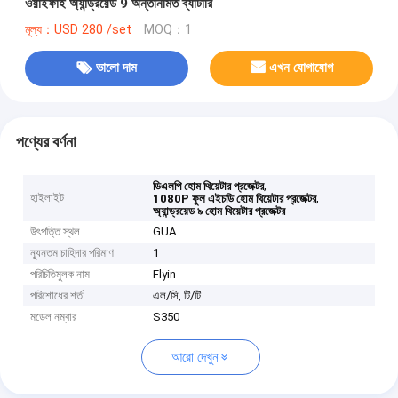
ওয়াইফাই অ্যান্ড্রয়েড 9 অন্তর্নির্মিত ব্যাটারি
মূল্য：USD 280 /set
MOQ：1
ভালো দাম
এখন যোগাযোগ
পণ্যের বর্ণনা
,
ডিএলপি হোম থিয়েটার প্রজেক্টর
হাইলাইট
,
1080P ফুল এইচডি হোম থিয়েটার প্রজেক্টর
অ্যান্ড্রয়েড ৯ হোম থিয়েটার প্রজেক্টর
উৎপত্তি স্থল
GUA
ন্যূনতম চাহিদার পরিমাণ
1
পরিচিতিমুলক নাম
Flyin
পরিশোধের শর্ত
এল/সি, টি/টি
মডেল নম্বার
S350
আরো দেখুন