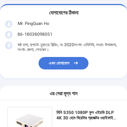
যোগাযোগের ঠিকানা
Mr. PingQuan Ho
86-18038098051
ষষ্ঠ তলা, হুগাংটং চুয়াংয়ে বিল্ডিং, নং.3020লংগাং এভিনিউ, লংচাং উপজেলা,
লংগাং জেলা, শেনঝেন।
এখন যোগাযোগ
এর সেরা মূল্য পান
মিনি S350 1080P ফুল এইচডি DLP
4K 3D হোম থিয়েটার প্রজেক্টর ওয়াইফাই
অ্যান্ড্রয়েড 9 অন্তর্নির্মিত ব্যাটারি