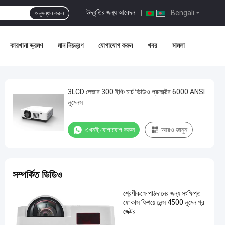
উদ্ধৃতির জন্য আবেদন
|
Bengali
অনুসন্ধান করুন
কারখানা ভ্রমণ
মান নিয়ন্ত্রণ
যোগাযোগ করুন
খবর
মামলা
3LCD লেজার 300 ইঞ্চি চার্চ ভিডিও প্রজেক্টর 6000 ANSI
লুমেনস
এখনই যোগাযোগ করুন
আরও জানুন
সম্পর্কিত ভিডিও
শ্রেণীকক্ষে পাঠদানের জন্য সংক্ষিপ্ত
ফোকাস ফিশয়ে লেন্স 4500 লুমেন প্র
জেক্টর