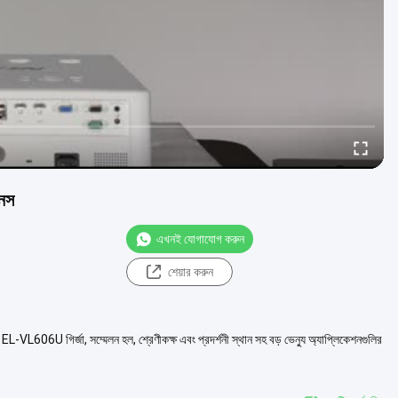
েনস
এখনই যোগাযোগ করুন
শেয়ার করুন
-VL606U গির্জা, সম্মেলন হল, শ্রেণীকক্ষ এবং প্রদর্শনী স্থান সহ বড় ভেন্যু অ্যাপ্লিকেশনগুলির