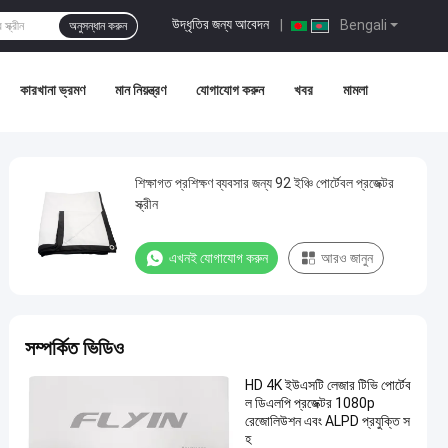
উদ্ধৃতির জন্য আবেদন
|
Bengali
অনুসন্ধান করুন
কারখানা ভ্রমণ
মান নিয়ন্ত্রণ
যোগাযোগ করুন
খবর
মামলা
শিক্ষাগত প্রশিক্ষণ ব্যবসার জন্য 92 ইঞ্চি পোর্টেবল প্রজেক্টর
স্ক্রীন
এখনই যোগাযোগ করুন
আরও জানুন
সম্পর্কিত ভিডিও
HD 4K ইউএসটি লেজার টিভি পোর্টেব
ল ডিএলপি প্রজেক্টর 1080p
রেজোলিউশন এবং ALPD প্রযুক্তি স
হ