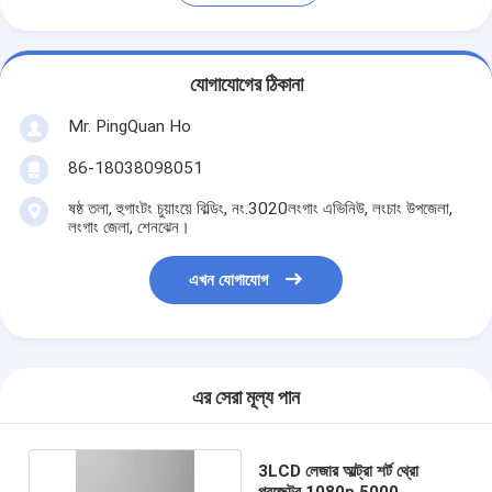
যোগাযোগের ঠিকানা
Mr. PingQuan Ho
86-18038098051
ষষ্ঠ তলা, হুগাংটং চুয়াংয়ে বিল্ডিং, নং.3020লংগাং এভিনিউ, লংচাং উপজেলা,
লংগাং জেলা, শেনঝেন।
এখন যোগাযোগ
এর সেরা মূল্য পান
3LCD লেজার আল্ট্রা শর্ট থ্রো
প্রজেক্টর 1080p 5000