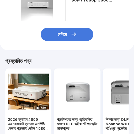
Lumens দীর্ঘ জীবন
চালিয়ে
প্রস্তাবিত পণ্য
2026 ফ্লাইন 4800
প্রকৌশলের জন্য প্রতিফলিত
শিক্ষার জন্য DLP 3
এএনএসআই লুমেনস এলপিডি
লেজার DLP আল্ট্রা শর্ট প্রজেক্টর
Sonnoc WUXGA আ
লেজার প্রজেক্টর নেটিভ 1080p
ডাস্টপ্রুফ
শর্ট থ্রো প্রজেক্টর
সমর্থন 4 কে ইউএসটি আল্ট্রা শর্ট