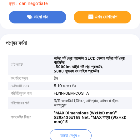
মূল্য：can negotiate
ভালো দাম
এখন যোগাযোগ
পণ্যের বর্ণনা
আল্ট্রা শর্ট থ্রো প্রজেক্টর 3LCD লেজার আল্ট্রা শর্ট থ্রো
প্রজেক্টর
হাইলাইট
,
,
5000lm আল্ট্রা শর্ট থ্রো প্রজেক্টর
5000 লুমেনস লং লাইফ প্রজেক্টর
উৎপত্তি স্থল
চীন
ডেলিভারি সময়
5-10 কাজের দিন
পরিচিতিমুলক নাম
FLYIN/OEM/COSTA
টি/টি, ওয়েস্টার্ন ইউনিয়ন, মানিগ্রাম, আলিবাবা ট্রেড
পরিশোধের শর্ত
অ্যাসুরেন্স
"MAX Dimensions (WxHxD mm)"
প্যাকেজিং বিবরণ
520x435x168 Net.
"MAX মাত্রা (WxHxD
mm)" 5
আরো দেখুন