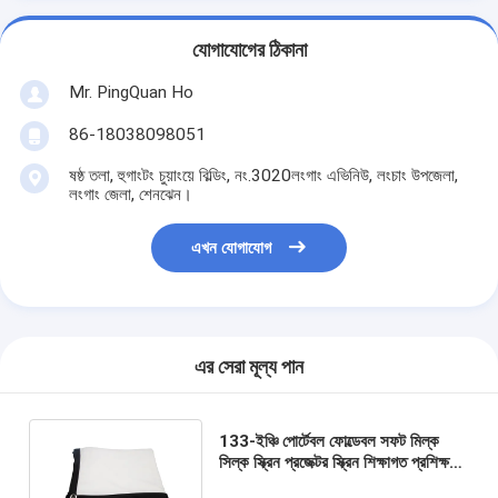
যোগাযোগের ঠিকানা
Mr. PingQuan Ho
86-18038098051
ষষ্ঠ তলা, হুগাংটং চুয়াংয়ে বিল্ডিং, নং.3020লংগাং এভিনিউ, লংচাং উপজেলা,
লংগাং জেলা, শেনঝেন।
এখন যোগাযোগ
এর সেরা মূল্য পান
133-ইঞ্চি পোর্টেবল ফোল্ডেবল সফট মিল্ক
সিল্ক স্ক্রিন প্রজেক্টর স্ক্রিন শিক্ষাগত প্রশিক্ষণ
ব্যবসায়িক প্রজেকশন নরমের জন্য