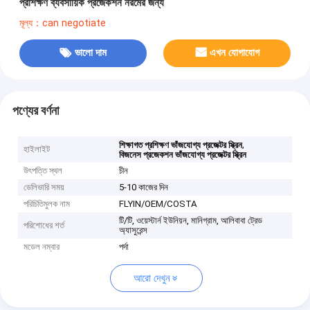
প্রশিক্ষণ ব্যবসায়িক প্রজেকশন নরমের জন্য
মূল্য：can negotiate
ভালো দাম
এখন যোগাযোগ
পণ্যের বর্ণনা
,
শিক্ষাগত প্রশিক্ষণ ভাঁজযোগ্য প্রজেক্টর স্ক্রিন
হাইলাইট
বিজনেস প্রজেকশন ভাঁজযোগ্য প্রজেক্টর স্ক্রিন
উৎপত্তি স্থল
চীন
ডেলিভারি সময়
5-10 কাজের দিন
পরিচিতিমুলক নাম
FLYIN/OEM/COSTA
টি/টি, ওয়েস্টার্ন ইউনিয়ন, মানিগ্রাম, আলিবাবা ট্রেড
পরিশোধের শর্ত
অ্যাসুরেন্স
মডেল নম্বার
পর্দা
আরো দেখুন