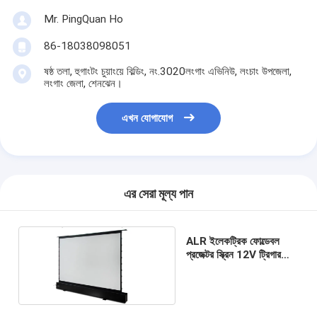
Mr. PingQuan Ho
86-18038098051
ষষ্ঠ তলা, হুগাংটং চুয়াংয়ে বিল্ডিং, নং.3020লংগাং এভিনিউ, লংচাং উপজেলা,
লংগাং জেলা, শেনঝেন।
এখন যোগাযোগ
এর সেরা মূল্য পান
ALR ইলেকট্রিক ফোল্ডেবল
প্রজেক্টর স্ক্রিন 12V ট্রিগার
রিমোট কন্ট্রোল