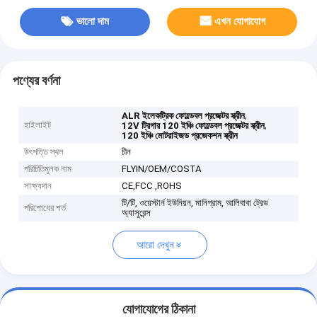
ভালো দাম
এখন যোগাযোগ
পণ্যের বর্ণনা
,
ALR ইলেকট্রিক ফোল্ডেবল প্রজেক্টর স্ক্রীন
হাইলাইট
,
12V ট্রিগার 120 ইঞ্চি ফোল্ডেবল প্রজেক্টর স্ক্রীন
120 ইঞ্চি মোটরাইজড প্রজেকশন স্ক্রীন
উৎপত্তি স্থল
চীন
পরিচিতিমুলক নাম
FLYIN/OEM/COSTA
সাক্ষ্যদান
CE,FCC ,ROHS
টি/টি, ওয়েস্টার্ন ইউনিয়ন, মানিগ্রাম, আলিবাবা ট্রেড
পরিশোধের শর্ত
অ্যাসুরেন্স
আরো দেখুন
যোগাযোগের ঠিকানা