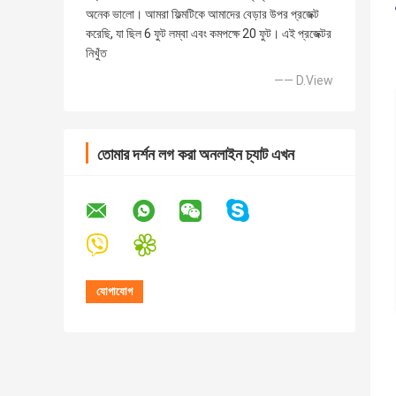
অনেক ভালো। আমরা ফিল্মটিকে আমাদের বেড়ার উপর প্রজেক্ট
করেছি, যা ছিল 6 ফুট লম্বা এবং কমপক্ষে 20 ফুট। এই প্রজেক্টর
নিখুঁত
—— D.View
তোমার দর্শন লগ করা অনলাইন চ্যাট এখন