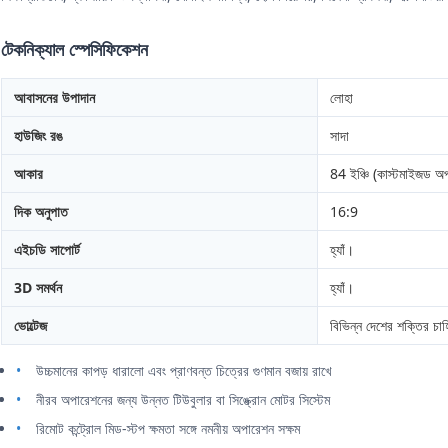
টেকনিক্যাল স্পেসিফিকেশন
আবাসনের উপাদান
লোহা
হাউজিং রঙ
সাদা
আকার
84 ইঞ্চি (কাস্টমাইজড অ
দিক অনুপাত
16:9
এইচডি সাপোর্ট
হ্যাঁ।
3D সমর্থন
হ্যাঁ।
ভোল্টেজ
বিভিন্ন দেশের শক্তির চাহি
উচ্চমানের কাপড় ধারালো এবং প্রাণবন্ত চিত্রের গুণমান বজায় রাখে
নীরব অপারেশনের জন্য উন্নত টিউবুলার বা সিঙ্ক্রোন মোটর সিস্টেম
রিমোট কন্ট্রোল মিড-স্টপ ক্ষমতা সঙ্গে নমনীয় অপারেশন সক্ষম