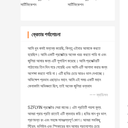
ক্রেতার পর্যালোচনা
আমি খুব কমই মন্তব্য করেছি, কিন্তু এইবার আমাকে করতে
হয়েছিল। আমি একটি প্রজেক্টরে অনেক খরচ করতে পারি না এবং
জুলিয়া আমার জন্য এটি সুপারিশ করেছে। আমি প্রজেক্টরটি
পাঠানোর তিন দিন পরে পেয়েছি এবং আমি এটি আলাদা করার জন্য
অপেক্ষা করতে পারি না। এটি ছবির চেয়ে আরও ভাল দেখাচ্ছে।
অভিক্ষেপ প্রভাব এছাড়াও মহান. আমি এই সময় একটি মহান
কেনাকাটা অভিজ্ঞতা ছিল, তাই অনেক জুলিয়া ধন্যবাদ
—— ম্যাডিসন
SZFLYIN প্রজেক্টর সেরা মানের। এটা প্রতিটি পয়সা মূল্য.
আমরা প্রায় প্রতি রাতেই এটি ব্যবহার করি। ছবির মান খুব ভাল.
প্রাণবন্ত রং এবং সহজে সামঞ্জস্যপূর্ণ কোণ। আমরা সবকিছু
স্ট্রিম. ভলিউম এবং স্পিকারের মান আমার প্রত্যাশার চেয়ে