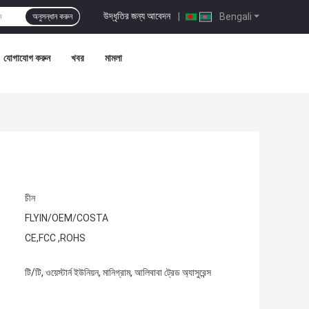
উদ্ধৃতির জন্য আবেদন
|
Bengali
অনুসন্ধান করুন
যোগাযোগ করুন
খবর
মামলা
চীন
FLYIN/OEM/COSTA
CE,FCC ,ROHS
টি/টি, ওয়েস্টার্ন ইউনিয়ন, মানিগ্রাম, আলিবাবা ট্রেড অ্যাসুরেন্স