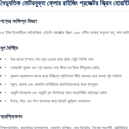
বৈদ্যুতিক মোটরযুক্ত ফ্লোর রাইজিং প্রজেক্টর স্ক্রিন হোয়াইট
পণ্যের সংক্ষিপ্ত বিবরণ
৮৪ ইঞ্চি ইলেকট্রিক মোটরাইজড এইচডি প্রজেক্টর স্ক্রিন ১৬ঃ৯ নেটিভ আকার অনুপাত সহ, সাদা ম্যা
মূল বৈশিষ্ট্য
উচ্চ মানের ইস্পাত শেল মসৃণ চেহারা জন্য ম্যাট পেইন্ট ফিনিস সঙ্গে
ওভারহিট সুরক্ষা এবং 10 বছরের সেবা জীবন সহ নীরব টিউবুলার মোটর
ধ্রুবক প্রজেকশন মানের জন্য বিচ্ছিন্ন প্রতিফলন নীতি ব্যবহার করে অনন্য পৃষ্ঠ প্যাটার্ন
স্কুল, ব্যবসা এবং মোবাইল বাণিজ্যিক অ্যাপ্লিকেশনের জন্য উপযুক্ত
অ্যান্টি-ভিব্রেশন এবং অ্যান্টি-শব্দ সিস্টেমের সাথে অন্তর্নির্মিত মাইক্রো মোটর
উপরে, নিচে এবং স্টপ ফাংশনের জন্য রিমোট কন্ট্রোল অপারেশন
অ্যাপ্লিকেশন
শিক্ষাপ্রতিষ্ঠান, ব্যবসায়িক উপস্থাপনা, মোবাইল বাণিজ্য, হোম থিয়েটার, সিনেমা প্রদর্শনী, মাল্টিমিডিয