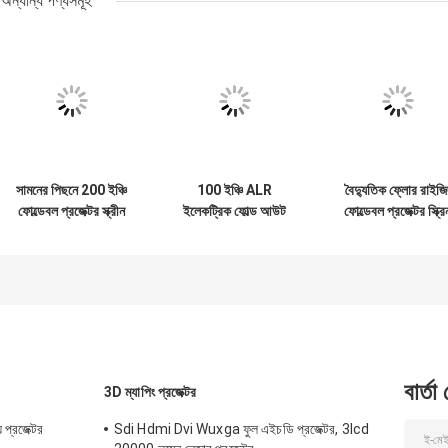
,
,
ট্যাগ:
ALR ইলেকট্রিক ফোল্ডেবল প্রজেক্টর স্ক্রীন
ফোল্ডেবল প্রজেক্টর স্ক্রীন ফ্রেম
ROHS ফোল্ডেবল প্র
যোগাযোগের ঠিকানা
SHENZHEN FLYIN TECHNOLOGY CO.,LIMITED
আমাদের সরাসর
ব্যক্তি যোগাযোগ:
Mr. PingQuan Ho
টেল:
86-18038098051