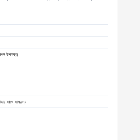
পশন উপলব্ধ)
দার সাথে সামঞ্জস্য