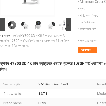
Minimum Order Q
মূল্য:
প্যাকেজিং বিবরণ:
ডেলিভারি সময়:
পরিশোধের শর্ত:
বড় ইমেজ :
ফ্লাইন HY300 3D 4K মিনি অ্যান্ড্রয়েড এলইডি
প্রজেক্টর 1080P স্মার্ট ওয়াইফাই ওয়াইড এঙ্গেল ক্লারিটি পোর্টেবল
যোগানের ক্ষমতা:
এবং অন্তর্নির্মিত স্পিকার সহ
যোগাযোগ
ফ্লাইন HY300 3D 4K মিনি অ্যান্ড্রয়েড এলইডি প্রজেক্টর 1080P স্মার্ট ওয়াইফাই ওয়াইড
বিবরণ
ডিসপ্লে প্রযুক্তি:
2.69 ইঞ্চি এলসিডি টিএফটি
Resol
Throw ratio:
1.37:1
Model
Brand name:
FLYIN
Opera