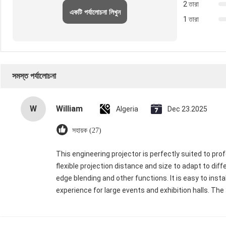
2 তারা
একটি পর্যালোচনা লিখুন
1 তারা
সমস্ত পর্যালোচনা
W
William
Algeria
Dec 23.2025
সহায়ক (27)
This engineering projector is perfectly suited to prof
flexible projection distance and size to adapt to dif
edge blending and other functions. It is easy to inst
experience for large events and exhibition halls. Th