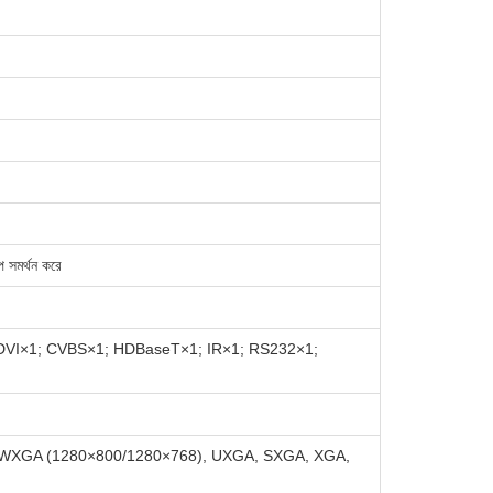
প সমর্থন করে
 DVI×1; CVBS×1; HDBaseT×1; IR×1; RS232×1;
GA+, WXGA (1280×800/1280×768), UXGA, SXGA, XGA,