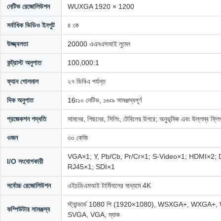
নেটিভ রেজোলিউশন
WUXGA 1920 × 1200
সর্বাধিক ভিডিও ইনপুট
৪ কে
উজ্জ্বলতা
20000 এএনএসআই লুমেন
কন্ট্রাস্ট অনুপাত
100,000:1
ফ্যান গোলমাল
২৭ ডিবিএ পর্যন্ত
দিক অনুপাত
16ঃ১০ নেটিভ, ১৬ঃ৯ সামঞ্জস্যপূর্ণ
প্রজেকশন পদ্ধতি
সামনের, পিছনের, সিলিং, টেবিলের উপরে; অনুভূমিক এবং উল্লম্ব ফ্লি
ওজন
৩০ কেজি
VGA×1; Y, Pb/Cb, Pr/Cr×1; S-Video×1; HDMI×2;
I/O সংযোগকারী
RJ45×1; SDI×1
সর্বোচ্চ রেজোলিউশন
এইচডিএমআই টার্মিনালের মাধ্যমে 4K
স্ট্যান্ডার্ড 1080 পি (1920×1080), WSXGA+, WX
কম্পিউটার সামঞ্জস্য
SVGA, VGA, ম্যাক