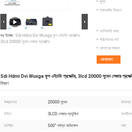
মূল্য:
প্যাকেজিং বিবরণ:
ডেলিভারি সময়:
বড় ইমেজ :
Sdi Hdmi Dvi Wuxga ফুল এইচডি প্রজেক্টর,
পরিশোধের শর্ত:
3lcd 20000 লুমেন লেজার প্রজেক্টর
যোগানের ক্ষমতা:
যোগাযোগ
Sdi Hdmi Dvi Wuxga ফুল এইচডি প্রজেক্টর, 3lcd 20000 লুমেন লেজার প্রজেক্
বিবরণ
উজ্জ্বলতা:
20000 লুমেন
উদ্দেশ্য:
টাইপ:
3LCD লেজার প্রযুক্তি
বৈপরীত্
বৈশিষ্ট্য:
500" পর্যন্ত অভিক্ষেপ
পর্দা: