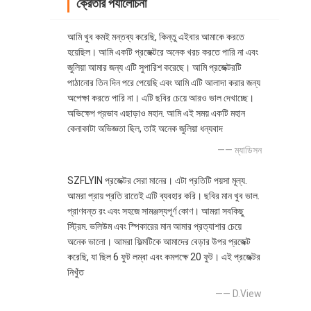
ক্রেতার পর্যালোচনা
আমি খুব কমই মন্তব্য করেছি, কিন্তু এইবার আমাকে করতে
হয়েছিল। আমি একটি প্রজেক্টরে অনেক খরচ করতে পারি না এবং
জুলিয়া আমার জন্য এটি সুপারিশ করেছে। আমি প্রজেক্টরটি
পাঠানোর তিন দিন পরে পেয়েছি এবং আমি এটি আলাদা করার জন্য
অপেক্ষা করতে পারি না। এটি ছবির চেয়ে আরও ভাল দেখাচ্ছে।
অভিক্ষেপ প্রভাব এছাড়াও মহান. আমি এই সময় একটি মহান
কেনাকাটা অভিজ্ঞতা ছিল, তাই অনেক জুলিয়া ধন্যবাদ
—— ম্যাডিসন
SZFLYIN প্রজেক্টর সেরা মানের। এটা প্রতিটি পয়সা মূল্য.
আমরা প্রায় প্রতি রাতেই এটি ব্যবহার করি। ছবির মান খুব ভাল.
প্রাণবন্ত রং এবং সহজে সামঞ্জস্যপূর্ণ কোণ। আমরা সবকিছু
স্ট্রিম. ভলিউম এবং স্পিকারের মান আমার প্রত্যাশার চেয়ে
অনেক ভালো। আমরা ফিল্মটিকে আমাদের বেড়ার উপর প্রজেক্ট
করেছি, যা ছিল 6 ফুট লম্বা এবং কমপক্ষে 20 ফুট। এই প্রজেক্টর
নিখুঁত
—— D.View