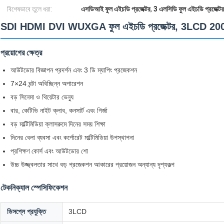
বিশেষভাবে তুলে ধরা:
এসডিআই ফুল এইচডি প্রজেক্টর
,
3 এলসিডি ফুল এইচডি প্রজেক্টর
SDI HDMI DVI WUXGA ফুল এইচডি প্রজেক্টর, 3LCD 20000 
প্রয়োগের ক্ষেত্র
আউটডোর বিজ্ঞাপন প্রদর্শন এবং 3 ডি ম্যাপিং প্রজেকশন
7×24 ঘন্টা অবিচ্ছিন্ন অপারেশন
বড় সিনেমা ও থিয়েটার ভেন্যু
বার, কেটিভি নাইট ক্লাব, কনসার্ট এবং গির্জা
বড় মাল্টিমিডিয়া ক্লাসরুমে দিনের সময় শিক্ষা
দিনের বেলা ব্যবসা এবং কর্পোরেট মাল্টিমিডিয়া উপস্থাপনা
প্রশিক্ষণ কোর্স এবং আউটডোর শো
উচ্চ উজ্জ্বলতার সাথে বড় প্রজেকশন আকারের প্রয়োজন অন্যান্য দৃশ্যকল্প
টেকনিক্যাল স্পেসিফিকেশন
ডিসপ্লে প্রযুক্তি
3LCD