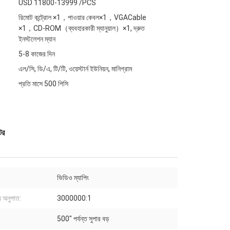
USD 11800-13999 /PCS
রিমোট কন্ট্রোল ×1，পাওয়ার কেবল×1，VGACable
×1，CD-ROM（ব্যবহারকারী ম্যানুয়াল）×1, দ্রুত
ইনস্টলেশন ম্যান
5-8 কাজের দিন
এল/সি, ডি/এ, টি/টি, ওয়েস্টার্ন ইউনিয়ন, মানিগ্রাম
প্রতি মাসে 500 পিসি
টর
ভিডিও ম্যাপিং
য অনুপাত:
3000000:1
500" পর্যন্ত সুপার বড়