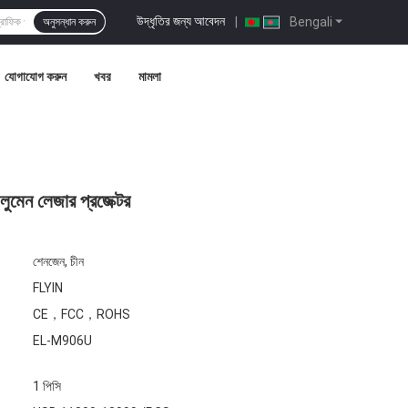
উদ্ধৃতির জন্য আবেদন
|
Bengali
অনুসন্ধান করুন
যোগাযোগ করুন
খবর
মামলা
েন লেজার প্রজেক্টর
শেনজেন, চীন
FLYIN
CE，FCC，ROHS
EL-M906U
1 পিসি