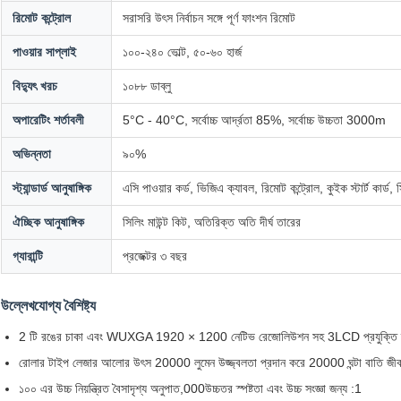
রিমোট কন্ট্রোল
সরাসরি উৎস নির্বাচন সঙ্গে পূর্ণ ফাংশন রিমোট
পাওয়ার সাপ্লাই
১০০-২৪০ ভোল্ট, ৫০-৬০ হার্জ
বিদ্যুৎ খরচ
১০৮৮ ডাব্লু
অপারেটিং শর্তাবলী
5°C - 40°C, সর্বোচ্চ আর্দ্রতা 85%, সর্বোচ্চ উচ্চতা 3000m
অভিন্নতা
৯০%
স্ট্যান্ডার্ড আনুষাঙ্গিক
এসি পাওয়ার কর্ড, ভিজিএ ক্যাবল, রিমোট কন্ট্রোল, কুইক স্টার্ট কার্ড, সি
ঐচ্ছিক আনুষাঙ্গিক
সিলিং মাউন্ট কিট, অতিরিক্ত অতি দীর্ঘ তারের
গ্যারান্টি
প্রজেক্টর ৩ বছর
উল্লেখযোগ্য বৈশিষ্ট্য
2 টি রঙের চাকা এবং WUXGA 1920 × 1200 নেটিভ রেজোলিউশন সহ 3LCD প্রযুক্তি ব্যবহ
রোলার টাইপ লেজার আলোর উৎস 20000 লুমেন উজ্জ্বলতা প্রদান করে 20000 ঘন্টা বাতি জী
১০০ এর উচ্চ নিয়ন্ত্রিত বৈসাদৃশ্য অনুপাত,000উচ্চতর স্পষ্টতা এবং উচ্চ সংজ্ঞা জন্য :1