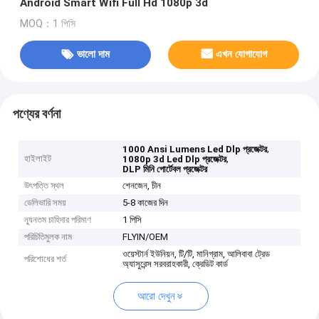
Android Smart Wifi Full Hd 1080p 3d
MOQ：1 পিসি
ভালো দাম
এখন যোগাযোগ
পণ্যের বর্ণনা
,
1000 Ansi Lumens Led Dlp প্রজেক্টর
হাইলাইট
,
1080p 3d Led Dlp প্রজেক্টর
DLP মিনি পোর্টেবল প্রজেক্টর
উৎপত্তি স্থল
শেনজেন, চীন
ডেলিভারি সময়
5-8 কাজের দিন
ন্যূনতম চাহিদার পরিমাণ
1 পিসি
পরিচিতিমুলক নাম
FLYIN/OEM
ওয়েস্টার্ন ইউনিয়ন, টি/টি, মানিগ্রাম, আলিবাবা ট্রেড
পরিশোধের শর্ত
অ্যাসুরেন্স সরবরাহকারী, ক্রেডিট কার্ড
আরো দেখুন