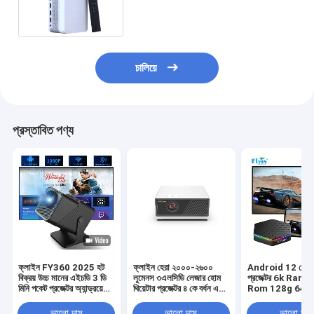
Smart Wifi Full Hd 1080p 3d
চালিয়ে
প্রস্তাবিত পণ্য
ফ্লাইন FY360 2025 হট
ফ্লাইন হেরা ২০০০-২৬০০
Android 12 হোম থি
বিক্রয় উচ্চ মানের এইচডি 3 ডি
লুমেনস ৩এলসিডি লেজার হোম
প্রজেক্টর 6k Ram 
মিনি পকেট প্রজেক্টর অ্যান্ড্রয়েড
থিয়েটার প্রজেক্টর ৪ কে বর্ধন এবং
Rom 128g 64bit
11 4 কে ভিডিও এবং চলচ্চিত্র
কমপ্যাক্ট ডিজাইনের সাথে
বক্স
ওয়াইফাই এবং পোর্টেবল বৈশিষ্ট্য
ভালো দাম
ভালো দাম
ভালো দাম