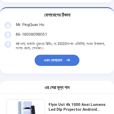
যোগাযোগের ঠিকানা
Mr. PingQuan Ho
86-18038098051
ষষ্ঠ তলা, হুগাংটং চুয়াংয়ে বিল্ডিং, নং.3020লংগাং এভিনিউ, লংচাং উপজেলা,
লংগাং জেলা, শেনঝেন।
এখন যোগাযোগ
এর সেরা মূল্য পান
Flyin Ust 4k 1000 Ansi Lumens
Led Dlp Projector Android