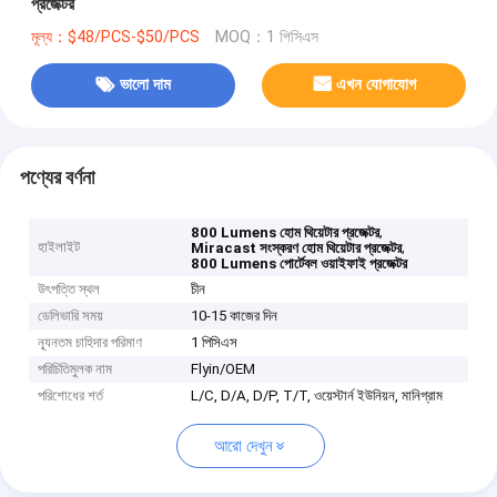
প্রজেক্টর
মূল্য：$48/PCS-$50/PCS
MOQ：1 পিসিএস
ভালো দাম
এখন যোগাযোগ
পণ্যের বর্ণনা
,
800 Lumens হোম থিয়েটার প্রজেক্টর
হাইলাইট
,
Miracast সংস্করণ হোম থিয়েটার প্রজেক্টর
800 Lumens পোর্টেবল ওয়াইফাই প্রজেক্টর
উৎপত্তি স্থল
চীন
ডেলিভারি সময়
10-15 কাজের দিন
ন্যূনতম চাহিদার পরিমাণ
1 পিসিএস
পরিচিতিমুলক নাম
Flyin/OEM
পরিশোধের শর্ত
L/C, D/A, D/P, T/T, ওয়েস্টার্ন ইউনিয়ন, মানিগ্রাম
আরো দেখুন