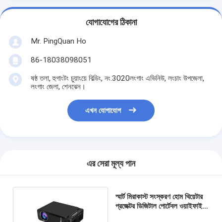
যোগাযোগের ঠিকানা
Mr. PingQuan Ho
86-18038098051
ষষ্ঠ তলা, হুগাংটং চুয়াংয়ে বিল্ডিং, নং.3020লংগাং এভিনিউ, লংচাং উপজেলা,
লংগাং জেলা, শেনঝেন।
এখন যোগাযোগ
এর সেরা মূল্য পান
স্মার্ট মিরাকাস্ট সংস্করণ হোম থিয়েটার
প্রজেক্টর ডিজিটাল পোর্টেবল ওয়াইফাই
প্রজেক্টর