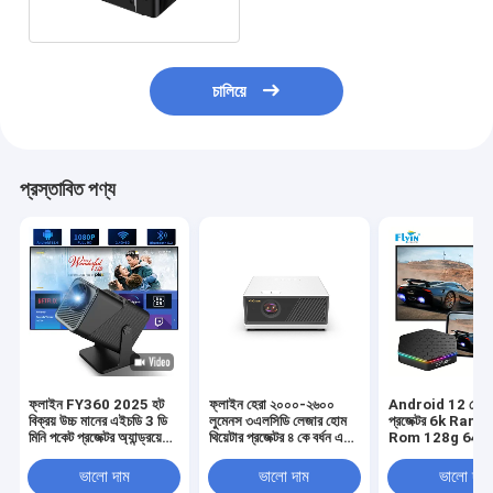
চালিয়ে
প্রস্তাবিত পণ্য
ফ্লাইন FY360 2025 হট
ফ্লাইন হেরা ২০০০-২৬০০
Android 12 হোম থি
বিক্রয় উচ্চ মানের এইচডি 3 ডি
লুমেনস ৩এলসিডি লেজার হোম
প্রজেক্টর 6k Ram 
মিনি পকেট প্রজেক্টর অ্যান্ড্রয়েড
থিয়েটার প্রজেক্টর ৪ কে বর্ধন এবং
Rom 128g 64bit
11 4 কে ভিডিও এবং চলচ্চিত্র
কমপ্যাক্ট ডিজাইনের সাথে
বক্স
ওয়াইফাই এবং পোর্টেবল বৈশিষ্ট্য
ভালো দাম
ভালো দাম
ভালো দাম
সহ