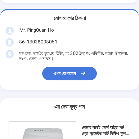
যোগাযোগের ঠিকানা
Mr. PingQuan Ho
86-18038098051
ষষ্ঠ তলা, হুগাংটং চুয়াংয়ে বিল্ডিং, নং.3020লংগাং এভিনিউ, লংচাং উপজেলা,
লংগাং জেলা, শেনঝেন।
এখন যোগাযোগ
এর সেরা মূল্য পান
লেজার লাইট সোর্স আল্ট্রা শর্ট
থ্রো প্রজেক্টর স্মার্ট ভিডিও ফুল