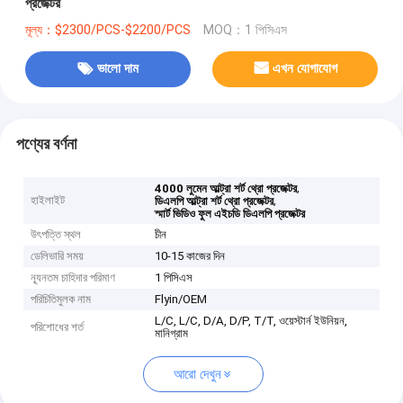
প্রজেক্টর
মূল্য：$2300/PCS-$2200/PCS
MOQ：1 পিসিএস
ভালো দাম
এখন যোগাযোগ
পণ্যের বর্ণনা
,
4000 লুমেন আল্ট্রা শর্ট থ্রো প্রজেক্টর
হাইলাইট
,
ডিএলপি আল্ট্রা শর্ট থ্রো প্রজেক্টর
স্মার্ট ভিডিও ফুল এইচডি ডিএলপি প্রজেক্টর
উৎপত্তি স্থল
চীন
ডেলিভারি সময়
10-15 কাজের দিন
ন্যূনতম চাহিদার পরিমাণ
1 পিসিএস
পরিচিতিমুলক নাম
Flyin/OEM
L/C, L/C, D/A, D/P, T/T, ওয়েস্টার্ন ইউনিয়ন,
পরিশোধের শর্ত
মানিগ্রাম
আরো দেখুন