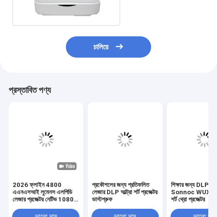
এইচডি ডিএলপি প্রজেক্টর
চালিয়ে
প্রস্তাবিত পণ্য
2026 ফ্লাইন 4800
প্রকৌশলের জন্য প্রতিফলিত
শিক্ষার জন্য DLP 3
এএনএসআই লুমেনস এলপিডি
লেজার DLP আল্ট্রা শর্ট প্রজেক্টর
Sonnoc WUXGA আ
লেজার প্রজেক্টর নেটিভ 1080p
ডাস্টপ্রুফ
শর্ট থ্রো প্রজেক্টর
সমর্থন 4 কে ইউএসটি আল্ট্রা শর্ট
থ্রো 3 ডি সিনেমা হোম থিয়েটার
ভালো দাম
ভালো দাম
ভালো দাম