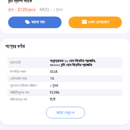
ঘন্টা ল্যাম্প লাইফ
মূল্য：$120/pcs
MOQ：১ টুকরা
ভালো দাম
এখন যোগাযোগ
পণ্যের বর্ণনা
,
অ্যান্ড্রয়েড ১১ হোম থিয়েটার প্রজেক্টর
হাইলাইট
৩০০০০ ঘন্টা হোম থিয়েটার প্রজেক্টর
উৎপত্তি স্থল
GUA
ডেলিভারি সময়
15
ন্যূনতম চাহিদার পরিমাণ
১ টুকরা
পরিচিতিমুলক নাম
FLYIN
পরিশোধের শর্ত
টি/টি
আরো দেখুন