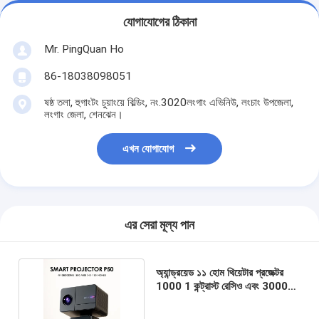
যোগাযোগের ঠিকানা
Mr. PingQuan Ho
86-18038098051
ষষ্ঠ তলা, হুগাংটং চুয়াংয়ে বিল্ডিং, নং.3020লংগাং এভিনিউ, লংচাং উপজেলা,
লংগাং জেলা, শেনঝেন।
এখন যোগাযোগ
এর সেরা মূল্য পান
অ্যান্ড্রয়েড ১১ হোম থিয়েটার প্রজেক্টর
1000 1 কন্ট্রাস্ট রেসিও এবং 30000
ঘন্টা ল্যাম্প লাইফ