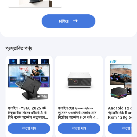
চালিয়ে
প্রস্তাবিত পণ্য
ফ্লাইন FY360 2025 হট
ফ্লাইন হেরা ২০০০-২৬০০
Android 12 হোম থি
বিক্রয় উচ্চ মানের এইচডি 3 ডি
লুমেনস ৩এলসিডি লেজার হোম
প্রজেক্টর 6k Ram 
মিনি পকেট প্রজেক্টর অ্যান্ড্রয়েড
থিয়েটার প্রজেক্টর ৪ কে বর্ধন এবং
Rom 128g 64bit
11 4 কে ভিডিও এবং চলচ্চিত্র
কমপ্যাক্ট ডিজাইনের সাথে
বক্স
ওয়াইফাই এবং পোর্টেবল বৈশিষ্ট্য
ভালো দাম
ভালো দাম
ভালো দাম
সহ