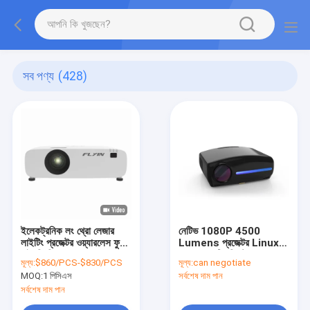
সব পণ্য
(428)
ইলেকট্রনিক লং থ্রো লেজার
নেটিভ 1080P 4500
লাইটিং প্রজেক্টর ওয়্যারলেস ফুল
Lumens প্রজেক্টর Linux
এইচডি স্পিকার সহ
OS অপারেটিং সিস্টেম
মূল্য:
$860/PCS-$830/PCS
মূল্য:
can negotiate
MOQ:
1 পিসিএস
সর্বশেষ দাম পান
সর্বশেষ দাম পান