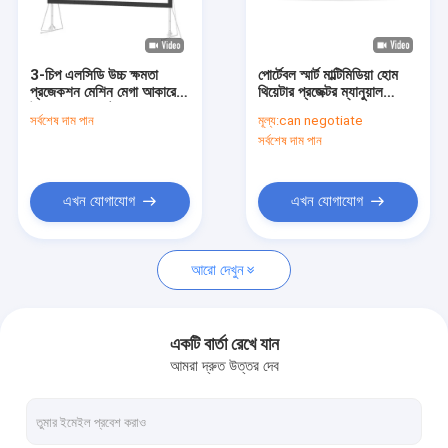
কারখানা ভ্রমণ
মান নিয়ন্ত্রণ
3-চিপ এলসিডি উচ্চ ক্ষমতা
পোর্টেবল স্মার্ট মাল্টিমিডিয়া হোম
প্রজেকশন মেশিন মেগা আকারের
থিয়েটার প্রজেক্টর ম্যানুয়াল
যোগাযোগ করুন
উপস্থাপনা প্রজেক্টর
ফোকাস লেন্স
সর্বশেষ দাম পান
মূল্য:
can negotiate
সর্বশেষ দাম পান
খবর
মামলা
এখন যোগাযোগ
এখন যোগাযোগ
আরো দেখুন
বড় ভেন্যু প্রজেক্টর
ডিএলপি লেজার প্রজেক্টর
একটি বার্তা রেখে যান
আমরা দ্রুত উত্তর দেব
3D ম্যাপিং প্রজেক্টর
চার্চ ভিডিও প্রজেক্টর