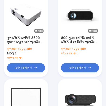
ফুল এইচডি এলসিডি 3500
800 লুমেন এলসিডি এলইডি
লুমেনস এডুকেশনাল প্রজেক্টর
এইচডি 4 কে ভিডিও প্রজেক্টর
সাদা লং বাল্ব লাইফ
হোম থিয়েটারের জন্য ম্যানুয়াল
মূল্য:
can negotiate
মূল্য:
can negotiate
ফোকাস
MOQ:
2
সর্বশেষ দাম পান
সর্বশেষ দাম পান
এখন যোগাযোগ
এখন যোগাযোগ
বাড়ি
পণ্য
আমাদের সম্পর্কে