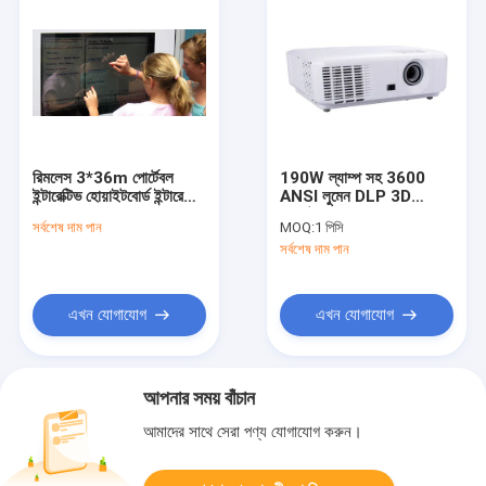
রিমলেস 3*36m পোর্টেবল
190W ল্যাম্প সহ 3600
ইন্টারেক্টিভ হোয়াইটবোর্ড ইন্টারেক্টিভ
ANSI লুমেন DLP 3D
প্রজেকশন
প্রজেক্টর 1080P HDMI
সর্বশেষ দাম পান
MOQ:
1 পিসি
ভিডিও
সর্বশেষ দাম পান
এখন যোগাযোগ
এখন যোগাযোগ
আপনার সময় বাঁচান
আমাদের সাথে সেরা পণ্য যোগাযোগ করুন।