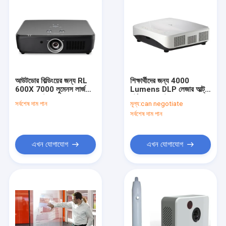
আউটডোর বিল্ডিংয়ের জন্য RL
শিক্ষার্থীদের জন্য 4000
600X 7000 লুমেনস লার্জ
Lumens DLP লেজার আল্ট্রা
ভেন্যু প্রজেক্টর
শর্ট থ্রো প্রজেক্টর
সর্বশেষ দাম পান
মূল্য:
can negotiate
সর্বশেষ দাম পান
এখন যোগাযোগ
এখন যোগাযোগ
বাড়ি
পণ্য
আমাদের সম্পর্কে